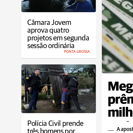
Câmara Jovem
aprova quatro
projetos em segunda
sessão ordinária
PONTA GROSSA
Meg
prêm
milh
sort
Polícia Civil prende
A apost
três homens por