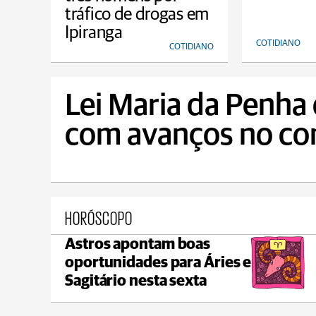
tráfico de drogas em
Ipiranga
COTIDIANO
COTIDIANO
Lei Maria da Penha
com avanços no com
HORÓSCOPO
Astros apontam boas
Ponta Grossa
oportunidades para Áries e
max 17°C
min 17°C
Sagitário nesta sexta