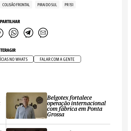
COLISÃO FRONTAL
PIRAI DO SUL
PR 151
PARTILHAR
NTERAGIR
ÍCIAS NO WHATS
FALAR COM A GENTE
Belgotex fortalece
a
operação internacional
com fábrica em Ponta
Grossa