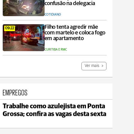
confusão na delegacia
COTIDIANO
Filho tenta agredir mãe
09:22
com martelo e coloca fogo
em apartamento
CURITIBA E RMC
Ver mais
EMPREGOS
Trabalhe como azulejista em Ponta
Carambeí
Grossa; confira as vagas desta sexta
max 18°C
min 17°C