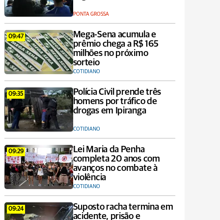
PONTA GROSSA
Mega-Sena acumula e
09:47
prêmio chega a R$ 165
milhões no próximo
sorteio
COTIDIANO
Polícia Civil prende três
09:35
homens por tráfico de
drogas em Ipiranga
COTIDIANO
Lei Maria da Penha
09:29
completa 20 anos com
avanços no combate à
violência
COTIDIANO
Suposto racha termina em
09:24
acidente, prisão e