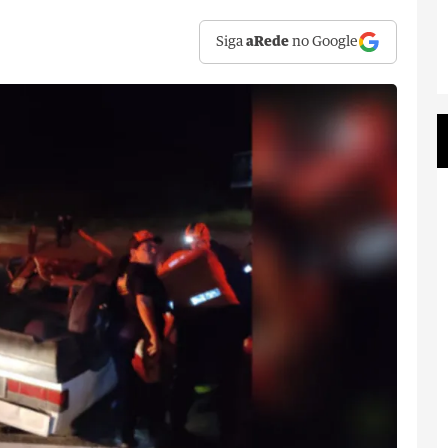
Siga
aRede
no Google