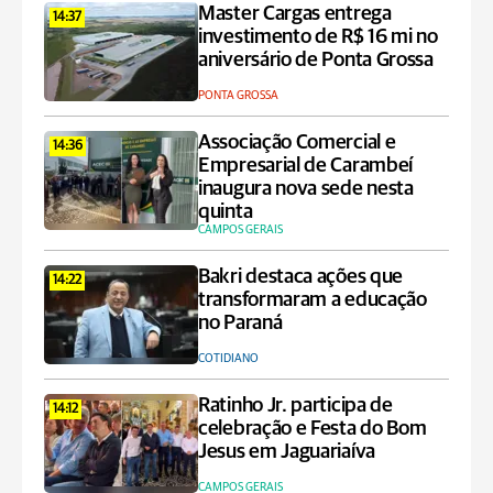
Master Cargas entrega
14:37
investimento de R$ 16 mi no
aniversário de Ponta Grossa
PONTA GROSSA
Associação Comercial e
14:36
Empresarial de Carambeí
inaugura nova sede nesta
quinta
CAMPOS GERAIS
Bakri destaca ações que
14:22
transformaram a educação
no Paraná
COTIDIANO
Ratinho Jr. participa de
14:12
celebração e Festa do Bom
Jesus em Jaguariaíva
CAMPOS GERAIS