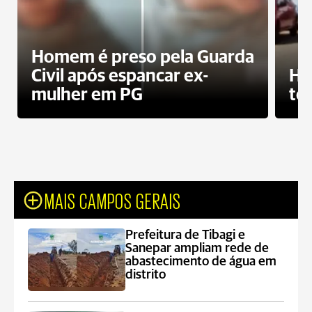
Homem é preso pela Guarda
Civil após espancar ex-
Ho
mulher em PG
te
MAIS CAMPOS GERAIS
Prefeitura de Tibagi e
Sanepar ampliam rede de
abastecimento de água em
distrito