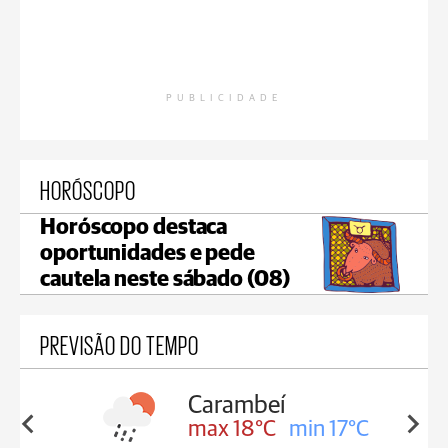
PUBLICIDADE
HORÓSCOPO
Horóscopo destaca
oportunidades e pede
cautela neste sábado (08)
PREVISÃO DO TEMPO
Carambeí
in 18°C
max 18°C
min 17°C