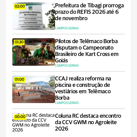
Prefeitura de Tibagi prorroga
02:00
prazo do REFIS 2026 até 6
de novembro
CAMPOS GERAIS
Pilotos de Telêmaco Borba
01:30
disputam o Campeonato
Brasileiro de Kart Cross em
Goiás
CAMPOS GERAIS
CCAJ realiza reforma na
01:00
piscina e construção de
vestiários em Telêmaco
Borba
CAMPOS GERAIS
Coluna RC destaca encontro
00:00
da CCV GWM no Agroleite
2026