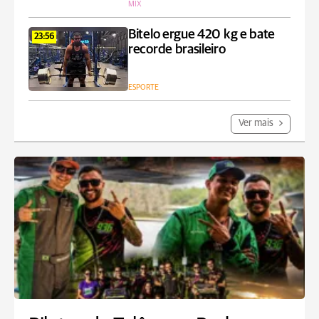
MIX
Bitelo ergue 420 kg e bate
23:56
recorde brasileiro
ESPORTE
Ver mais