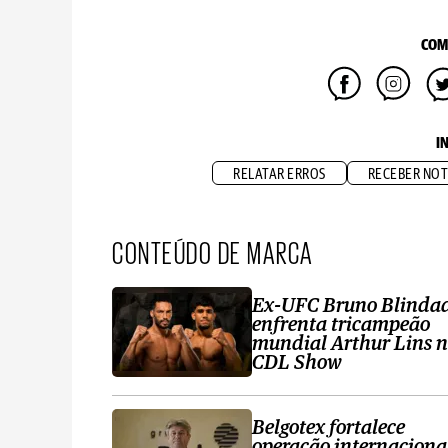
COM
I
RELATAR ERROS
RECEBER NOT
CONTEÚDO DE MARCA
Ex-UFC Bruno Blinda
enfrenta tricampeão
mundial Arthur Lins 
CDL Show
Belgotex fortalece
operação internaciona