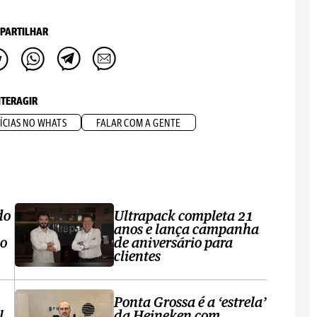
PARTILHAR
NTERAGIR
ÍCIAS NO WHATS
FALAR COM A GENTE
do
Ultrapack completa 21
anos e lança campanha
no
de aniversário para
clientes
Ponta Grossa é a ‘estrela’
l
da Heineken com