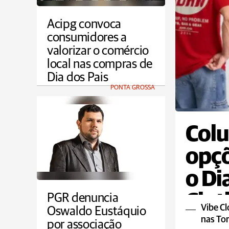
Acipg convoca
consumidores a
valorizar o comércio
local nas compras de
Dia dos Pais
PONTA GROSSA
Colu
opçõ
o Di
Clot
PGR denuncia
Vibe Cl
Oswaldo Eustáquio
nas To
por associação