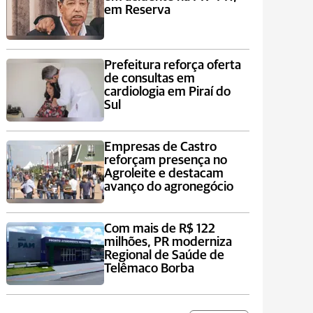
em Reserva
Prefeitura reforça oferta
de consultas em
cardiologia em Piraí do
Sul
Empresas de Castro
reforçam presença no
Agroleite e destacam
avanço do agronegócio
Com mais de R$ 122
milhões, PR moderniza
Regional de Saúde de
Telêmaco Borba