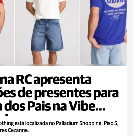
na RC apresenta
es de presentes para
a dos Pais na Vibe
hing
othing está localizada no Palladium Shopping, Piso S,
rres Cezanne.