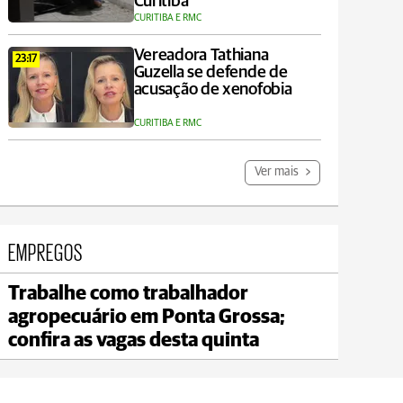
Curitiba
CURITIBA E RMC
Vereadora Tathiana
23:17
Guzella se defende de
acusação de xenofobia
CURITIBA E RMC
Ver mais
EMPREGOS
Trabalhe como trabalhador
Jaguariaíva
agropecuário em Ponta Grossa;
8°C
max 21°C
min 20°C
confira as vagas desta quinta