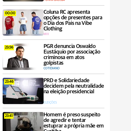
Coluna RC apresenta
00:00
opções de presentes para
o Dia dos Pais na Vibe
Clothing
MIX
PGR denuncia Oswaldo
23:56
Eustáquio por associação
criminosa em atos
golpistas
COTIDIANO
PRD e Solidariedade
23:46
decidem pela neutralidade
na eleição presidencial
ELEIÇÕES
Homem é preso suspeito
23:41
de agredir e tentar
estuprar a própria mãe em