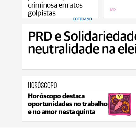
criminosa em atos
MIX
golpistas
COTIDIANO
PRD e Solidariedad
neutralidade na ele
HORÓSCOPO
Horóscopo destaca
 Grossa
Castro
oportunidades no trabalho
0°C
min 17°C
max 21°C
m
e no amor nesta quinta