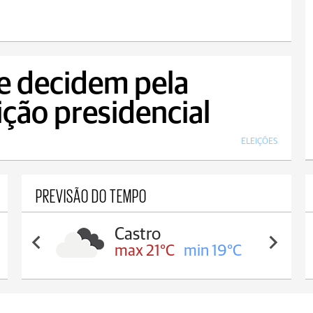
e decidem pela
ição presidencial
ELEIÇÕES
PREVISÃO DO TEMPO
Carambeí
in 19°C
max 21°C
min 1