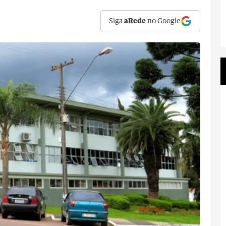
Siga
aRede
no Google