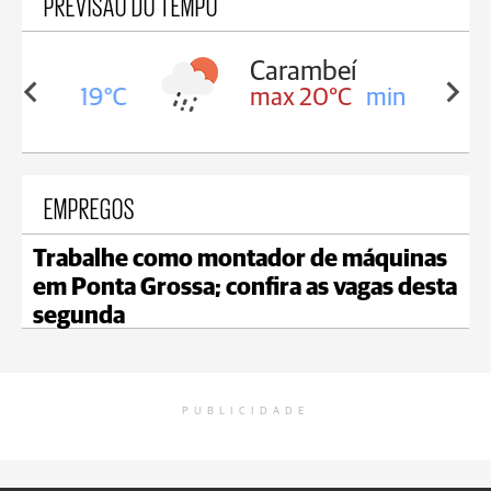
PREVISÃO DO TEMPO
Carambeí
in 19°C
max 20°C
min 19°C
EMPREGOS
Trabalhe como montador de máquinas
em Ponta Grossa; confira as vagas desta
segunda
PUBLICIDADE