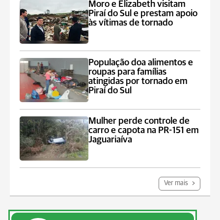
Moro e Elizabeth visitam
Piraí do Sul e prestam apoio
às vítimas de tornado
População doa alimentos e
roupas para famílias
atingidas por tornado em
Piraí do Sul
Mulher perde controle de
carro e capota na PR-151 em
Jaguariaíva
Ver mais