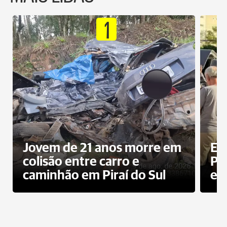
1
Jovem de 21 anos morre em
Ex
colisão entre carro e
Pe
caminhão em Piraí do Sul
en