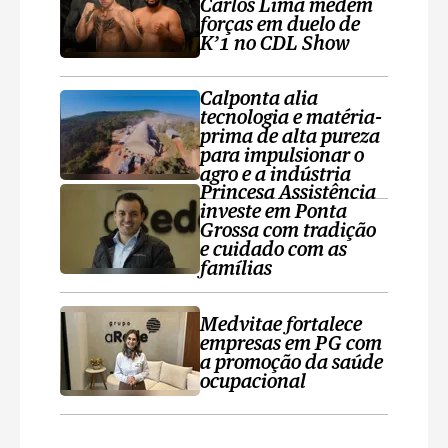
Carlos Lima medem
forças em duelo de
K’1 no CDL Show
Calponta alia
tecnologia e matéria-
prima de alta pureza
para impulsionar o
agro e a indústria
Princesa Assistência
investe em Ponta
Grossa com tradição
e cuidado com as
famílias
Medvitae fortalece
empresas em PG com
a promoção da saúde
ocupacional