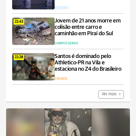
ELEIÇÕES
Jovem de 21 anos morre em
22:43
colisão entre carro e
caminhão em Piraí do Sul
CAMPOS GERAIS
Santos é dominado pelo
22:28
Athletico-PR na Vila e
estaciona no Z4 do Brasileiro
ESPORTE
Ver mais