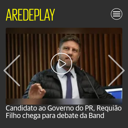
AREDEPLAY
Candidato ao Governo do PR, Requião
S
Filho chega para debate da Band
p
B