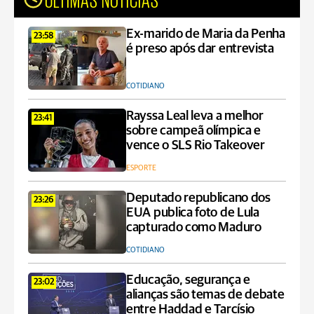
Ex-marido de Maria da Penha
23:58
é preso após dar entrevista
COTIDIANO
Rayssa Leal leva a melhor
23:41
sobre campeã olímpica e
vence o SLS Rio Takeover
ESPORTE
Deputado republicano dos
23:26
EUA publica foto de Lula
capturado como Maduro
COTIDIANO
Educação, segurança e
23:02
alianças são temas de debate
entre Haddad e Tarcísio