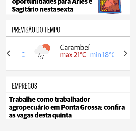
oportunidades para Áries e
Sagitário nesta sexta
PREVISÃO DO TEMPO
Carambeí
in 18°C
max 21°C
min 18°C
EMPREGOS
Trabalhe como trabalhador
agropecuário em Ponta Grossa; confira
as vagas desta quinta