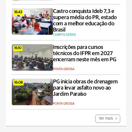
Castro conquista Ideb 7,3 e
16:43
supera média do PR, estado
com a melhor educação do
Brasil
CAMPOS GERAIS
Inscrições para cursos
16:10
técnicos do IFPR em 2027
encerram neste mês em PG
PONTA GROSSA
PG inicia obras de drenagem
16:08
para levar asfalto novo ao
Jardim Paraíso
PONTA GROSSA
Ver mais