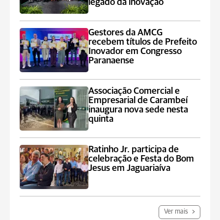
legado da inovação
Gestores da AMCG
recebem títulos de Prefeito
Inovador em Congresso
Paranaense
Associação Comercial e
Empresarial de Carambeí
inaugura nova sede nesta
quinta
Ratinho Jr. participa de
celebração e Festa do Bom
Jesus em Jaguariaíva
Ver mais