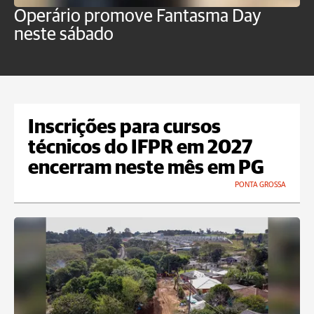
Operário promove Fantasma Day
R
neste sábado
c
Inscrições para cursos
técnicos do IFPR em 2027
encerram neste mês em PG
PONTA GROSSA