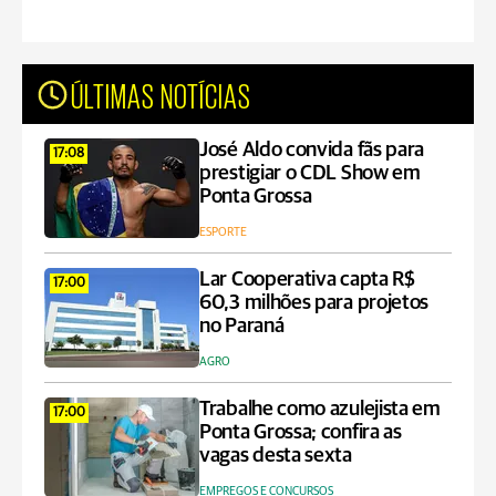
ÚLTIMAS NOTÍCIAS
José Aldo convida fãs para
17:08
prestigiar o CDL Show em
Ponta Grossa
ESPORTE
Lar Cooperativa capta R$
17:00
60,3 milhões para projetos
no Paraná
AGRO
Trabalhe como azulejista em
17:00
Ponta Grossa; confira as
vagas desta sexta
EMPREGOS E CONCURSOS