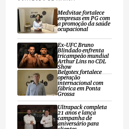
Medvitae fortalece
empresas em PG com
a promoção da saúde
ocupacional
Ex-UFC Bruno
Blindado enfrenta
tricampeão mundial
Arthur Lins no CDL
Show
Belgotex fortalece
operação
internacional com
fábrica em Ponta
Grossa
Ultrapack completa
21 anos e lança
campanha de
aniversário para