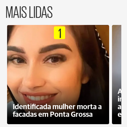
MAIS LIDAS
1
Al
in
Identificada mulher morta a
ag
facadas em Ponta Grossa
es