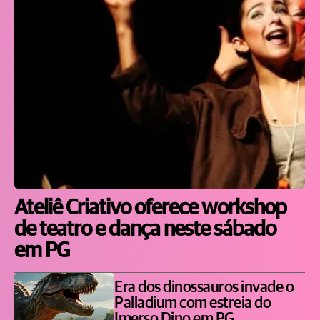
Ateliê Criativo oferece workshop
de teatro e dança neste sábado
em PG
Era dos dinossauros invade o
Palladium com estreia do
Imerso Dino em PG