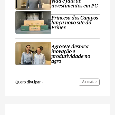
vida e fala de
investimentos em PG
Princesa dos Campos
lança novo site do
Prinex
Agrocete destaca
inovação e
produtividade no
agro
Quero divulgar
Ver mais