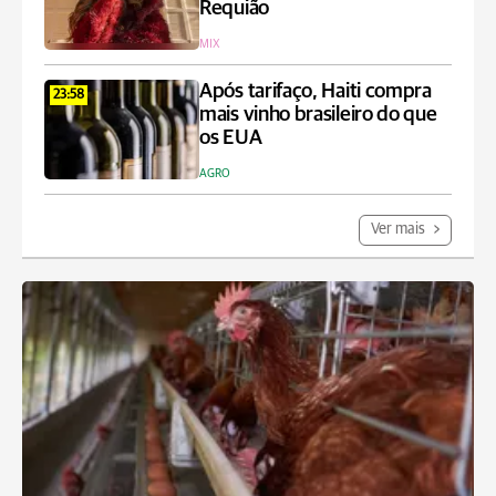
Requião
MIX
Após tarifaço, Haiti compra
23:58
mais vinho brasileiro do que
os EUA
AGRO
Ver mais