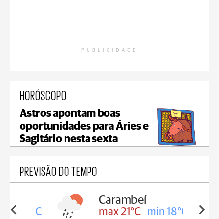
PUBLICIDADE
HORÓSCOPO
Astros apontam boas
oportunidades para Áries e
Sagitário nesta sexta
PREVISÃO DO TEMPO
Carambeí
in 18°C
max 21°C
min 18°C