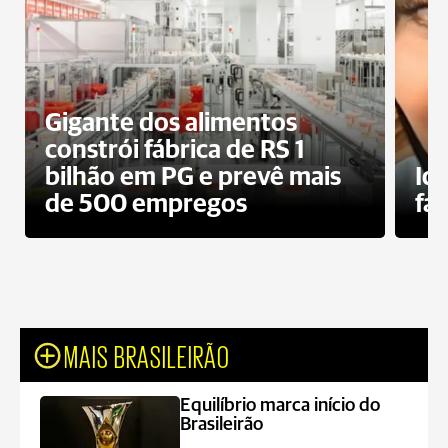
Gigante dos alimentos
constrói fábrica de RS 1
bilhão em PG e prevê mais
Id
de 500 empregos
fa
MAIS BRASILEIRÃO
Equilíbrio marca início do
Brasileirão