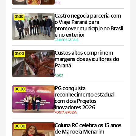
MIX
Castro negocia parceria com
01:30
o Viaje Paraná para
promover município no Brasil
e no exterior
CAMPOS GERAIS
Custos altos comprimem
01:00
margens dos avicultores do
Paraná
AGRO
PG conquista
00:30
reconhecimento estadual
com dois Projetos
Inovadores 2026
PONTA GROSSA
Coluna RC celebra os 15 anos
00:00
de Manoela Menarim