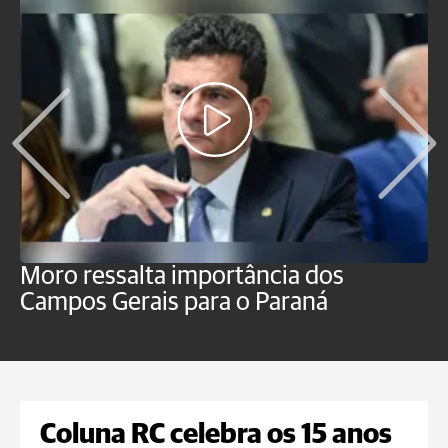
Moro ressalta importância dos
E
Campos Gerais para o Paraná
m
Coluna RC celebra os 15 anos