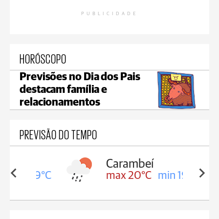
PUBLICIDADE
HORÓSCOPO
Previsões no Dia dos Pais
destacam família e
relacionamentos
PREVISÃO DO TEMPO
Carambeí
in 19°C
max 20°C
min 19°C