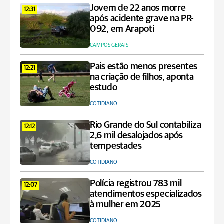
Jovem de 22 anos morre
12:31
após acidente grave na PR-
092, em Arapoti
CAMPOS GERAIS
Pais estão menos presentes
12:21
na criação de filhos, aponta
estudo
COTIDIANO
Rio Grande do Sul contabiliza
12:12
2,6 mil desalojados após
tempestades
COTIDIANO
Polícia registrou 783 mil
12:07
atendimentos especializados
à mulher em 2025
COTIDIANO