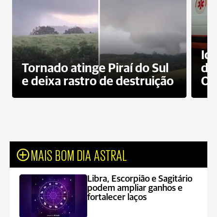
Id
Tornado atinge Piraí do Sul
de
e deixa rastro de destruição
Od
MAIS BOM DIA ASTRAL
Libra, Escorpião e Sagitário
podem ampliar ganhos e
fortalecer laços