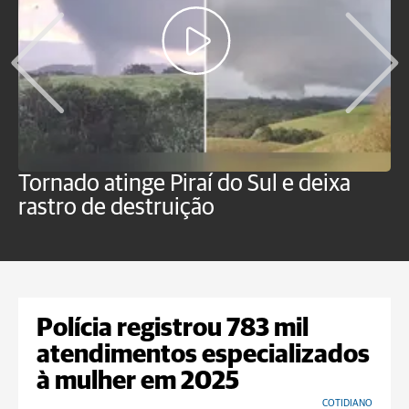
Tornado atinge Piraí do Sul e deixa
H
rastro de destruição
C
m
Polícia registrou 783 mil
atendimentos especializados
à mulher em 2025
COTIDIANO