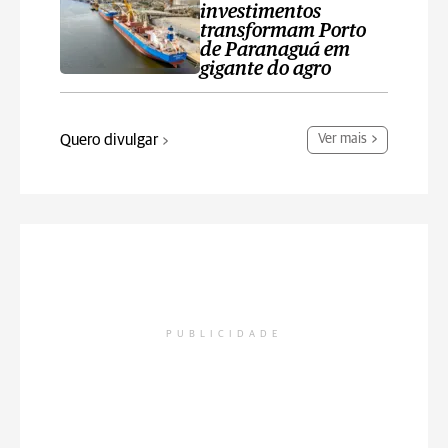
investimentos
transformam Porto
de Paranaguá em
gigante do agro
Quero divulgar
Ver mais
PUBLICIDADE