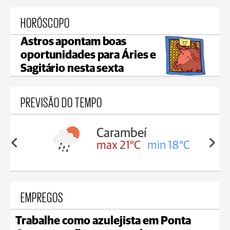
HORÓSCOPO
Astros apontam boas
oportunidades para Áries e
Sagitário nesta sexta
PREVISÃO DO TEMPO
Carambeí
in 18°C
max 21°C
min 18°C
EMPREGOS
Trabalhe como azulejista em Ponta