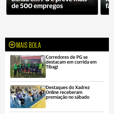
de 500 empregos
fa
MAIS BOLA
Corredores de PG se
destacam em corrida em
Tibagi
Destaques do Xadrez
Online receberam
premiação no sábado