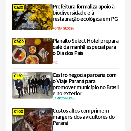
Prefeitura formaliza apoio à
02:30
biodiversidade e à
restauração ecológica em PG
PONTA GROSSA
Planalto Select Hotel prepara
02:00
café da manhã especial para
o Dia dos Pais
MIX
Castro negocia parceria com
01:30
o Viaje Paraná para
promover município no Brasil
e no exterior
CAMPOS GERAIS
Custos altos comprimem
01:00
margens dos avicultores do
Paraná