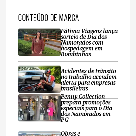
CONTEÚDO DE MARCA
Fátima Viagens lança
sorteio de Dia dos
Namorados com
hospedagem em
Bombinhas
Acidentes de trânsito
no trabalho acendem
alerta para empresas
brasileiras
Penny Collection
prepara promoções
especiais para o Dia
dos Namorados em
PG
Obras e