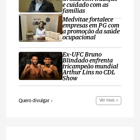
e cuidado com as
famílias
Medvitae fortalece
empresas em PG com
a promoção da saúde
ocupacional
Ex-UFC Bruno
Blindado enfrenta
tricampeão mundial
Arthur Lins no CDL
Show
Quero divulgar
Ver mais