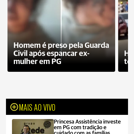
Homem é preso pela Guarda
Civil após espancar ex-
Ho
mulher em PG
te
MAIS AO VIVO
Princesa Assistência investe
em PG com tradição e
cuidado com as famílias