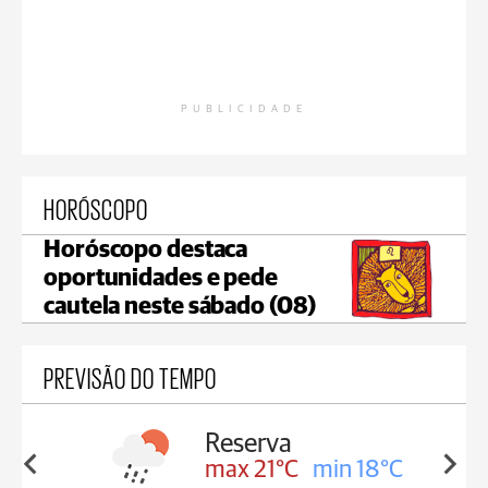
PUBLICIDADE
HORÓSCOPO
Horóscopo destaca
oportunidades e pede
cautela neste sábado (08)
PREVISÃO DO TEMPO
Irati
in 18°C
max 20°C
min 18°C