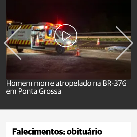
Homem morre atropelado na BR-376
V
em Ponta Grossa
f
P
Falecimentos: obituário