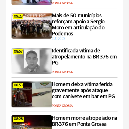
PONTA GROSSA
Mais de 50 municípios
09:23
reforçam apoio a Sergio
Moro em articulação do
Podemos
ELEIÇÕES
Identificada vítima de
08:57
atropelamento na BR-376 em
PG
PONTA GROSSA
Homem deixa vítima ferida
08:53
gravemente após ataque
com canivete em bar em PG
PONTA GROSSA
Homem morre atropelado na
08:28
BR-376 em Ponta Grossa