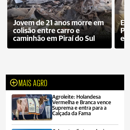
Jovem de 21 anos morre em
Ex
colisão entre carro e
Pe
caminhão em Piraí do Sul
en
MAIS AGRO
Agroleite: Holandesa
Vermelha e Branca vence
Suprema e entra para a
Calçada da Fama