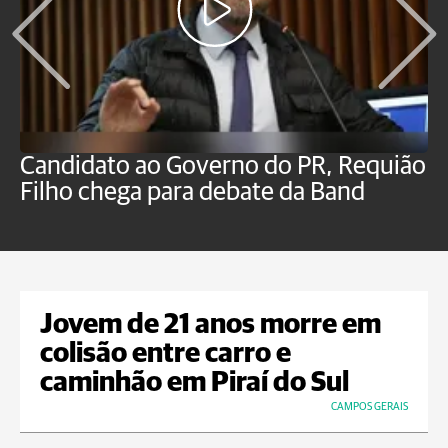
Candidato ao Governo do PR, Requião
S
Filho chega para debate da Band
p
B
Jovem de 21 anos morre em
colisão entre carro e
caminhão em Piraí do Sul
CAMPOS GERAIS