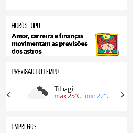
HORÓSCOPO
Amor, carreira e finanças
movimentam as previsões
dos astros
PREVISÃO DO TEMPO
i
Telêmaco Borba
5°C
min 22°C
max 21°C
min 21°C
EMPREGOS