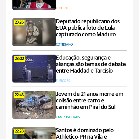
ESPORTE
Deputado republicano dos
23:26
EUA publica foto de Lula
capturado como Maduro
COTIDIANO
Educação, segurança e
23:02
alianças são temas de debate
entre Haddad e Tarcísio
ELEIÇÕES
Jovem de 21 anos morre em
22:43
colisão entre carro e
caminhão em Piraí do Sul
CAMPOS GERAIS
Santos é dominado pelo
22:28
Athletico-PR na Vila e