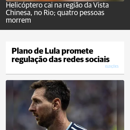
Helicóptero cai na região da Vista
C
Chinesa, no Rio; quatro pessoas
a
morrem
o
Plano de Lula promete
regulação das redes sociais
ELEIÇÕES