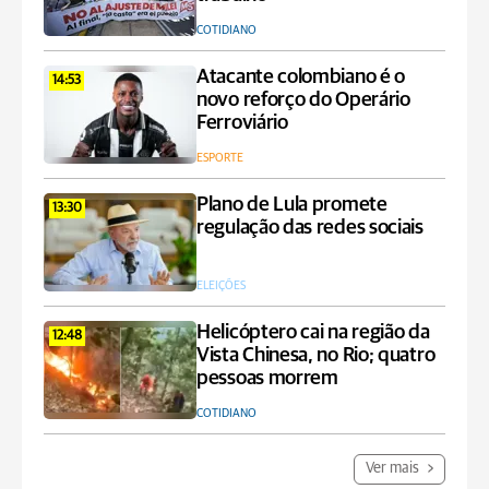
COTIDIANO
Atacante colombiano é o
14:53
novo reforço do Operário
Ferroviário
ESPORTE
Plano de Lula promete
13:30
regulação das redes sociais
ELEIÇÕES
Helicóptero cai na região da
12:48
Vista Chinesa, no Rio; quatro
pessoas morrem
COTIDIANO
Ver mais