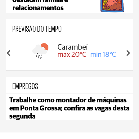
destacam família e
relacionamentos
PREVISÃO DO TEMPO
Carambeí
in 18°C
max 20°C
min 18°C
EMPREGOS
Trabalhe como montador de máquinas
em Ponta Grossa; confira as vagas desta
segunda