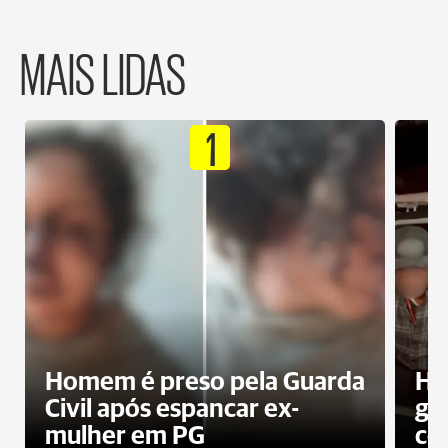
MAIS LIDAS
1
Homem é preso pela Guarda
Ho
Civil após espancar ex-
gr
mulher em PG
co