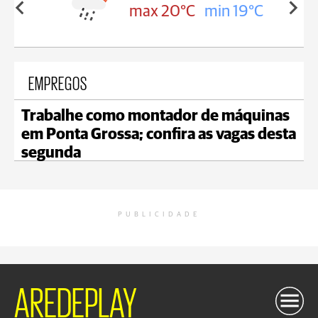
in 19°C
max 18°C
min 18°C
EMPREGOS
Trabalhe como montador de máquinas
em Ponta Grossa; confira as vagas desta
segunda
PUBLICIDADE
AREDEPLAY