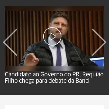
Candidato ao Governo do PR, Requião
S
Filho chega para debate da Band
p
B