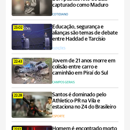
capturado como Maduro
COTIDIANO
Educação, segurança e
23:02
alianças são temas de debate
entre Haddad e Tarcísio
ELEIÇÕES
Jovem de 21 anos morre em
22:43
colisão entre carro e
caminhão em Piraí do Sul
CAMPOS GERAIS
Santos é dominado pelo
22:28
Athletico-PR na Vila e
estaciona no Z4 do Brasileiro
ESPORTE
Homem é encontrado morto
22:12