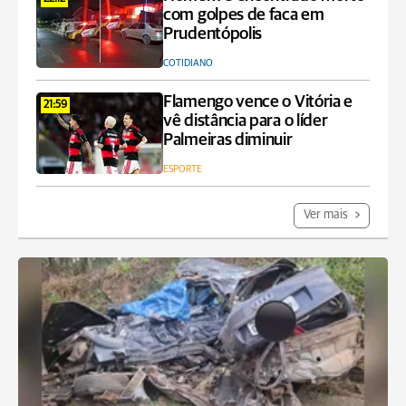
com golpes de faca em
Prudentópolis
COTIDIANO
Flamengo vence o Vitória e
21:59
vê distância para o líder
Palmeiras diminuir
ESPORTE
Ver mais