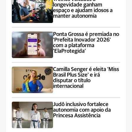
longevidade ganham
espaço e ajudam idosos a
manter autonomia
Ponta Grossa é premiada no
‘Prefeita Inovador 2026’
com a plataforma
'ElaProtegida'
Camilla Senger é eleita ‘Miss
Brasil Plus Size’ e irá
disputar o título
internacional
Judô inclusivo fortalece
autonomia com apoio da
Princesa Assistência