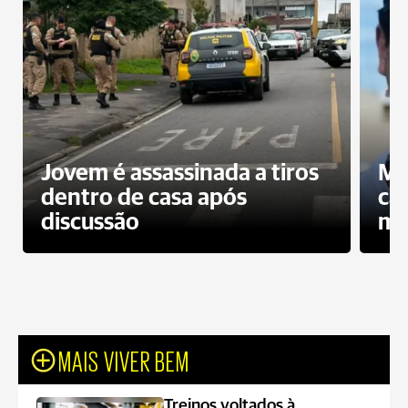
Jovem é assassinada a tiros
Mo
dentro de casa após
ca
discussão
mo
MAIS VIVER BEM
Treinos voltados à