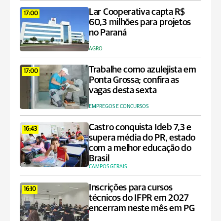
Lar Cooperativa capta R$
17:00
60,3 milhões para projetos
no Paraná
AGRO
Trabalhe como azulejista em
17:00
Ponta Grossa; confira as
vagas desta sexta
EMPREGOS E CONCURSOS
Castro conquista Ideb 7,3 e
16:43
supera média do PR, estado
com a melhor educação do
Brasil
CAMPOS GERAIS
Inscrições para cursos
16:10
técnicos do IFPR em 2027
encerram neste mês em PG