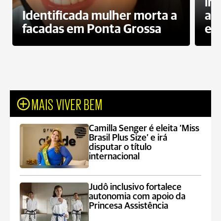
in
Identificada mulher morta a
ag
facadas em Ponta Grossa
es
MAIS VIVER BEM
Camilla Senger é eleita ‘Miss
Brasil Plus Size’ e irá
disputar o título
internacional
Judô inclusivo fortalece
autonomia com apoio da
Princesa Assistência