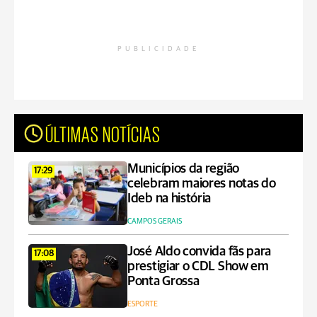
PUBLICIDADE
ÚLTIMAS NOTÍCIAS
Municípios da região
17:29
celebram maiores notas do
Ideb na história
CAMPOS GERAIS
José Aldo convida fãs para
17:08
prestigiar o CDL Show em
Ponta Grossa
ESPORTE