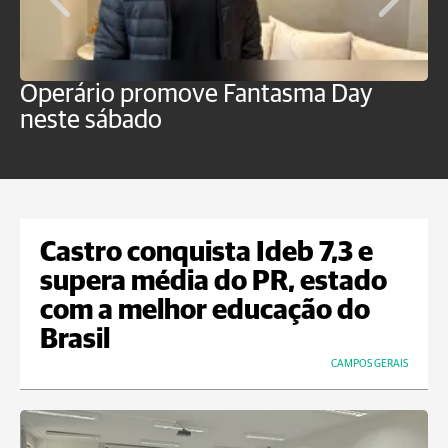
Operário promove Fantasma Day
R
neste sábado
c
Castro conquista Ideb 7,3 e
supera média do PR, estado
com a melhor educação do
Brasil
CAMPOS GERAIS