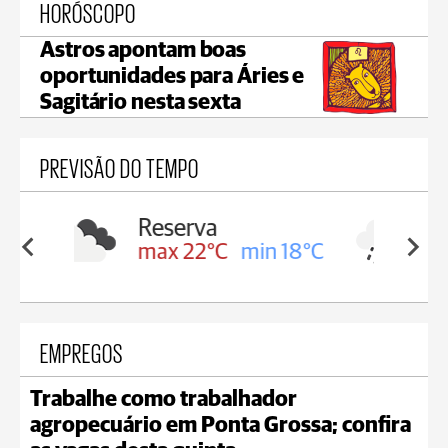
HORÓSCOPO
Astros apontam boas
oportunidades para Áries e
Sagitário nesta sexta
PREVISÃO DO TEMPO
Irati
in 18°C
max 19°C
min 17°C
EMPREGOS
Trabalhe como trabalhador
agropecuário em Ponta Grossa; confira