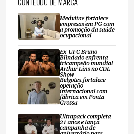
CONTEÚDO DE MARCA
Medvitae fortalece
empresas em PG com
a promoção da saúde
ocupacional
Ex-UFC Bruno
Blindado enfrenta
tricampeão mundial
Arthur Lins no CDL
Show
Belgotex fortalece
operação
internacional com
fábrica em Ponta
Grossa
Ultrapack completa
21 anos e lança
campanha de
aniversário para