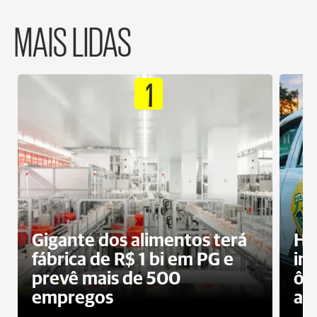
MAIS LIDAS
1
Gigante dos alimentos terá
Ho
fábrica de R$ 1 bi em PG e
im
prevê mais de 500
ôn
empregos
ac