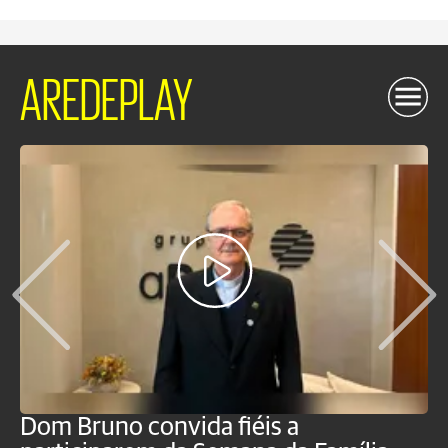
AREDEPLAY
Dom Bruno convida fiéis a
P