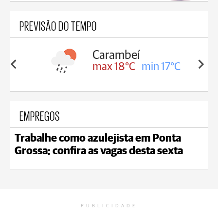
PREVISÃO DO TEMPO
Carambeí
in 18°C
max 18°C
min 17°C
EMPREGOS
Trabalhe como azulejista em Ponta
Grossa; confira as vagas desta sexta
PUBLICIDADE