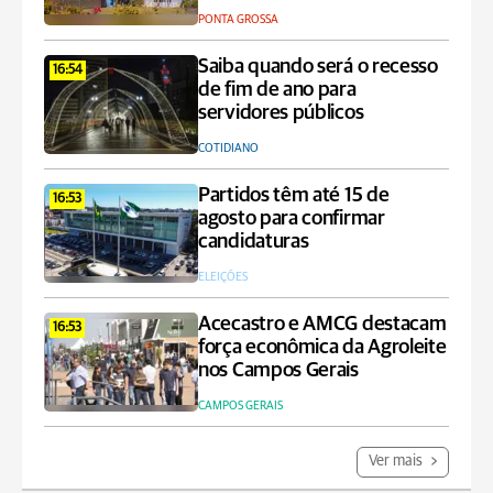
PONTA GROSSA
Saiba quando será o recesso
16:54
de fim de ano para
servidores públicos
COTIDIANO
Partidos têm até 15 de
16:53
agosto para confirmar
candidaturas
ELEIÇÕES
Acecastro e AMCG destacam
16:53
força econômica da Agroleite
nos Campos Gerais
CAMPOS GERAIS
Ver mais