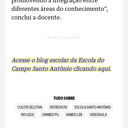
promovendo a integração entre
diferentes áreas do conhecimento",
conclui a docente.
PUBLICIDADE
Acesse o blog escolar da Escola do
Campo Santo Antônio clicando aqui.
TUDO SOBRE
COLETA SELETIVA
ENTREVISTA
ESCOLA SANTO ANTÔNIO
RIO AZUL
UNIMED PG
VAMOS LER
VIDEOAULA