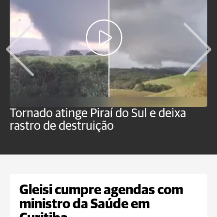
Tornado atinge Piraí do Sul e deixa
H
rastro de destruição
C
m
Gleisi cumpre agendas com
ministro da Saúde em