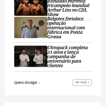
Blindado enfrenta
tricampeão mundial
Arthur Lins no CDL
Show
Belgotex fortalece
operação
internacional com
fábrica em Ponta
Grossa
Ultrapack completa
21 anos e lança
campanha de
aniversário para
clientes
Quero divulgar
Ver mais