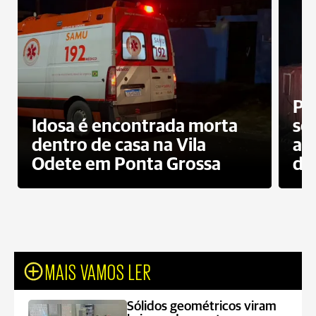
Pr
Idosa é encontrada morta
sec
dentro de casa na Vila
ap
Odete em Ponta Grossa
do
MAIS VAMOS LER
Sólidos geométricos viram