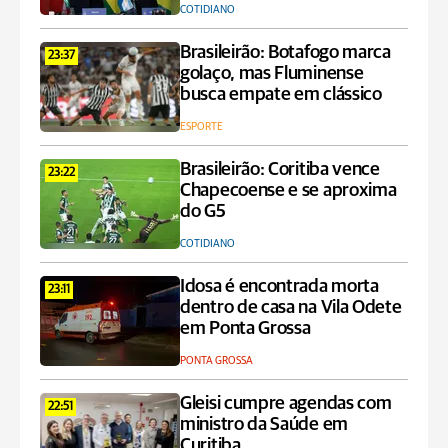
COTIDIANO
Brasileirão: Botafogo marca
23:37
golaço, mas Fluminense
busca empate em clássico
ESPORTE
Brasileirão: Coritiba vence
23:22
Chapecoense e se aproxima
do G5
COTIDIANO
Idosa é encontrada morta
23:11
dentro de casa na Vila Odete
em Ponta Grossa
PONTA GROSSA
Gleisi cumpre agendas com
22:51
ministro da Saúde em
Curitiba