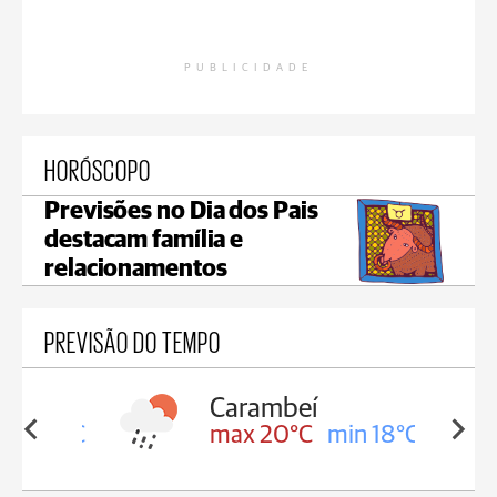
PUBLICIDADE
HORÓSCOPO
Previsões no Dia dos Pais
destacam família e
relacionamentos
PREVISÃO DO TEMPO
Carambeí
in 18°C
max 20°C
min 18°C