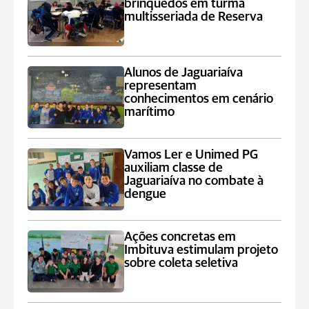
brinquedos em turma
multisseriada de Reserva
Alunos de Jaguariaíva
representam
conhecimentos em cenário
marítimo
Vamos Ler e Unimed PG
auxiliam classe de
Jaguariaíva no combate à
dengue
Ações concretas em
Imbituva estimulam projeto
sobre coleta seletiva