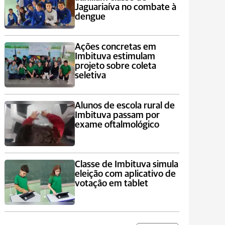
Jaguariaíva no combate à
dengue
Ações concretas em
Imbituva estimulam
projeto sobre coleta
seletiva
Alunos de escola rural de
Imbituva passam por
exame oftalmológico
Classe de Imbituva simula
eleição com aplicativo de
votação em tablet