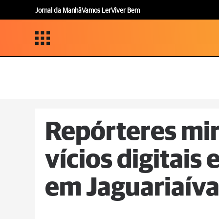
Jornal da Manhã
Vamos Ler
Viver Bem
Repórteres mir
vícios digitais 
em Jaguariaív