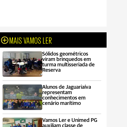
MAIS VAMOS LER
Sólidos geométricos
viram brinquedos em
turma multisseriada de
Reserva
Alunos de Jaguariaíva
representam
conhecimentos em
cenário marítimo
Vamos Ler e Unimed PG
auxiliam classe de