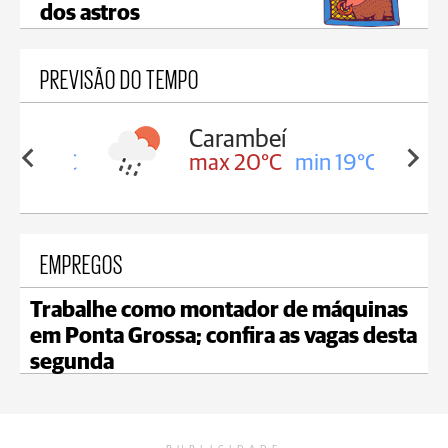
dos astros
PREVISÃO DO TEMPO
Carambeí
in 19°C
max 20°C
min 19°C
EMPREGOS
Trabalhe como montador de máquinas
em Ponta Grossa; confira as vagas desta
segunda