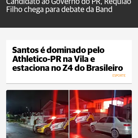
Candidato ao Governo do PR, Requião
S
Filho chega para debate da Band
p
B
Santos é dominado pelo
Athletico-PR na Vila e
estaciona no Z4 do Brasileiro
ESPORTE