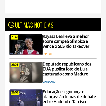
ÚLTIMAS NOTÍCIAS
Rayssa Leal leva a melhor
23:41
sobre campeã olímpica e
vence o SLS Rio Takeover
ESPORTE
Deputado republicano dos
23:26
EUA publica foto de Lula
capturado como Maduro
COTIDIANO
Educação, segurança e
23:02
alianças são temas de debate
entre Haddad e Tarcísio