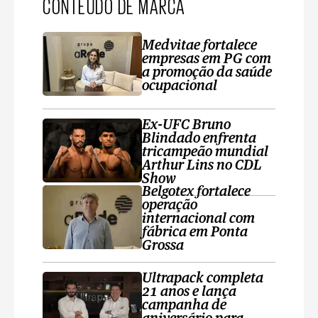
CONTEÚDO DE MARCA
Medvitae fortalece
empresas em PG com
a promoção da saúde
ocupacional
Ex-UFC Bruno
Blindado enfrenta
tricampeão mundial
Arthur Lins no CDL
Show
Belgotex fortalece
operação
internacional com
fábrica em Ponta
Grossa
Ultrapack completa
21 anos e lança
campanha de