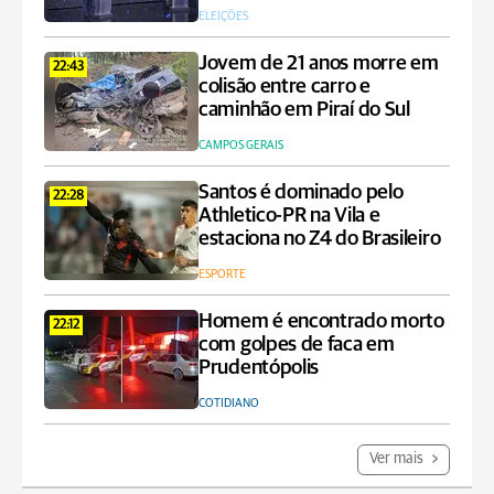
ELEIÇÕES
Jovem de 21 anos morre em
22:43
colisão entre carro e
caminhão em Piraí do Sul
CAMPOS GERAIS
Santos é dominado pelo
22:28
Athletico-PR na Vila e
estaciona no Z4 do Brasileiro
ESPORTE
Homem é encontrado morto
22:12
com golpes de faca em
Prudentópolis
COTIDIANO
Ver mais