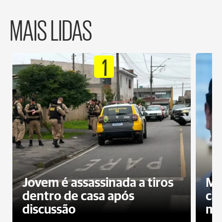
MAIS LIDAS
1
Jovem é assassinada a tiros
Mo
dentro de casa após
ca
discussão
mo