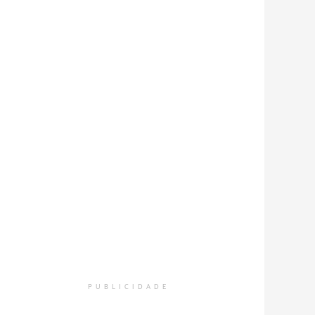
contação de história se transformou em um verdadeiro diálo
deram fazer perguntas, expressar impressões e relacionar 
vências.
Foto: Divulgação
PUBLICIDADE