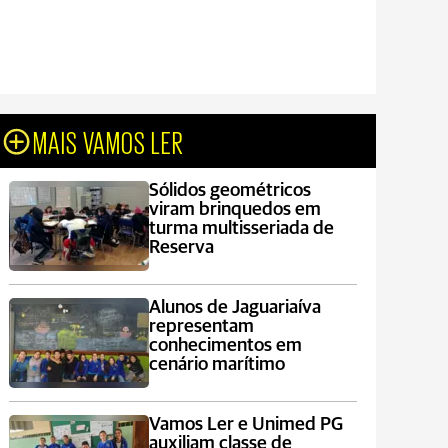
MAIS VAMOS LER
Sólidos geométricos
viram brinquedos em
turma multisseriada de
Reserva
Alunos de Jaguariaíva
representam
conhecimentos em
cenário marítimo
Vamos Ler e Unimed PG
auxiliam classe de