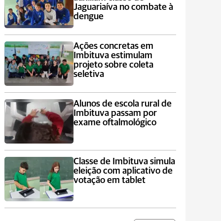
Jaguariaíva no combate à
dengue
Ações concretas em
Imbituva estimulam
projeto sobre coleta
seletiva
Alunos de escola rural de
Imbituva passam por
exame oftalmológico
Classe de Imbituva simula
eleição com aplicativo de
votação em tablet