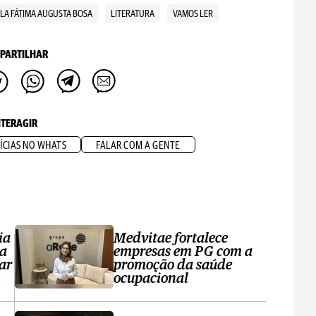
LA FÁTIMA AUGUSTA BOSA
LITERATURA
VAMOS LER
PARTILHAR
NTERAGIR
ÍCIAS NO WHATS
FALAR COM A GENTE
ia
Medvitae fortalece
ta
empresas em PG com a
ar
promoção da saúde
ocupacional