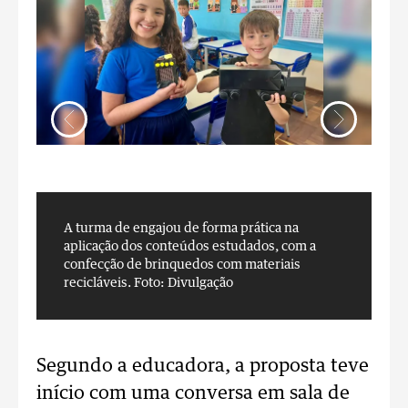
A turma de engajou de forma prática na
A
aplicação dos conteúdos estudados, com a
a
confecção de brinquedos com materiais
c
recicláveis.
Foto: Divulgação
r
Segundo a educadora, a proposta teve
início com uma conversa em sala de