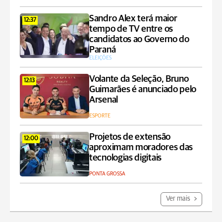
Sandro Alex terá maior
12:37
tempo de TV entre os
candidatos ao Governo do
Paraná
ELEIÇÕES
Volante da Seleção, Bruno
12:13
Guimarães é anunciado pelo
Arsenal
ESPORTE
Projetos de extensão
12:00
aproximam moradores das
tecnologias digitais
PONTA GROSSA
Ver mais