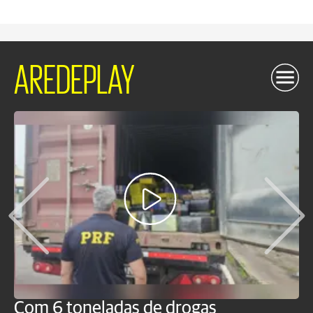
AREDEPLAY
Com 6 toneladas de drogas
F