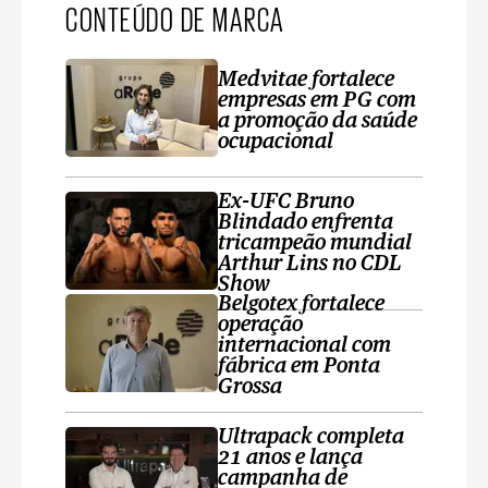
CONTEÚDO DE MARCA
Medvitae fortalece
empresas em PG com
a promoção da saúde
ocupacional
Ex-UFC Bruno
Blindado enfrenta
tricampeão mundial
Arthur Lins no CDL
Show
Belgotex fortalece
operação
internacional com
fábrica em Ponta
Grossa
Ultrapack completa
21 anos e lança
campanha de