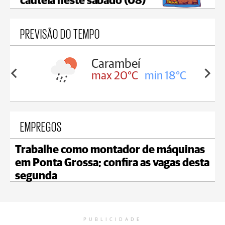
cautela neste sábado (08)
PREVISÃO DO TEMPO
Carambeí
in 18°C
max 20°C
min 18°C
EMPREGOS
Trabalhe como montador de máquinas
em Ponta Grossa; confira as vagas desta
segunda
PUBLICIDADE