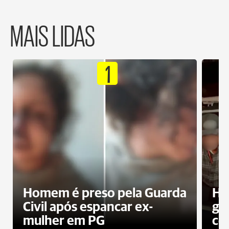
MAIS LIDAS
1
Homem é preso pela Guarda
Ho
Civil após espancar ex-
gr
mulher em PG
co