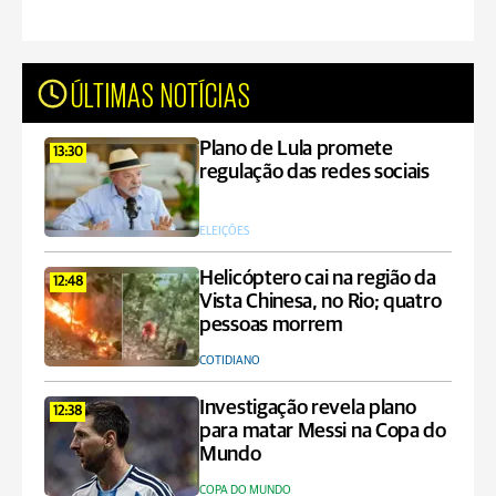
ÚLTIMAS NOTÍCIAS
Plano de Lula promete
13:30
regulação das redes sociais
ELEIÇÕES
Helicóptero cai na região da
12:48
Vista Chinesa, no Rio; quatro
pessoas morrem
COTIDIANO
Investigação revela plano
12:38
para matar Messi na Copa do
Mundo
COPA DO MUNDO