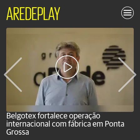
AREDEPLAY
Belgotex fortalece operação
J
internacional com fábrica em Ponta
a
Grossa