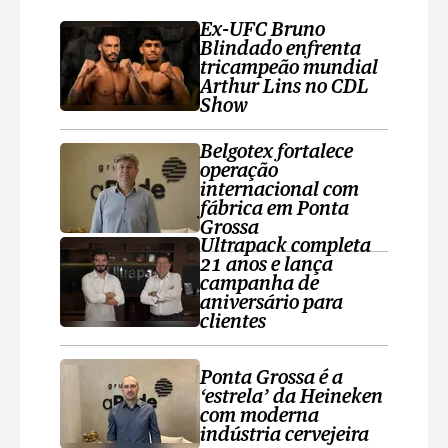
Ex-UFC Bruno
Blindado enfrenta
tricampeão mundial
Arthur Lins no CDL
Show
Belgotex fortalece
operação
internacional com
fábrica em Ponta
Grossa
Ultrapack completa
21 anos e lança
campanha de
aniversário para
clientes
Ponta Grossa é a
‘estrela’ da Heineken
com moderna
indústria cervejeira