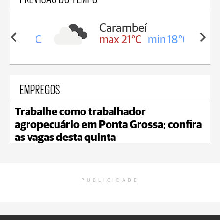
Carambeí
in 19°C
max 21°C
min 18°C
EMPREGOS
Trabalhe como trabalhador
agropecuário em Ponta Grossa; confira
as vagas desta quinta
PUBLICIDADE