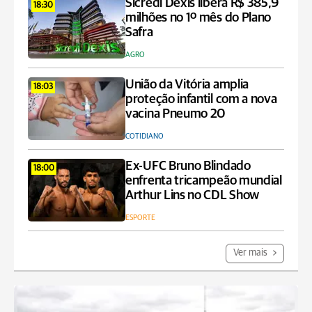
Sicredi Dexis libera R$ 385,9
18:30
milhões no 1º mês do Plano
Safra
AGRO
União da Vitória amplia
18:03
proteção infantil com a nova
vacina Pneumo 20
COTIDIANO
Ex-UFC Bruno Blindado
18:00
enfrenta tricampeão mundial
Arthur Lins no CDL Show
ESPORTE
Ver mais