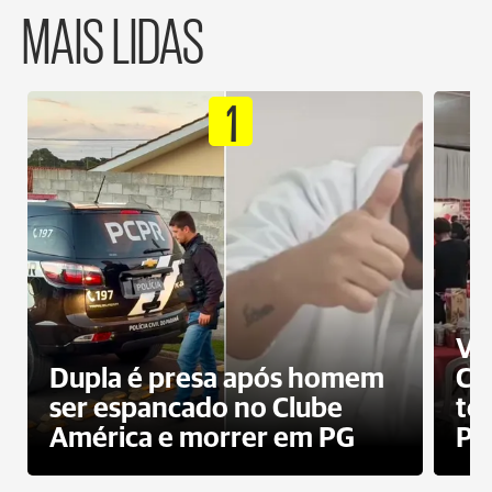
MAIS LIDAS
1
Ví
Dupla é presa após homem
Cl
ser espancado no Clube
te
América e morrer em PG
PG