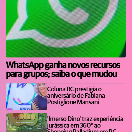
WhatsApp ganha novos recursos
para grupos; saiba o que mudou
Coluna RC prestigia o
aniversário de Fabiana
Postiglione Mansani
'Imerso Dino' traz experiência
jurássica em 360° ao