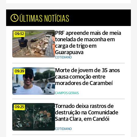
ÚLTIMAS NOTÍCIAS
PRF apreende mais de meia
09:52
tonelada de maconha em
carga de trigo em
Guarapuava
COTIDIANO
Morte de jovem de 35 anos
09:39
causa comoção entre
moradores de Carambeí
CAMPOS GERAIS
Tornado deixa rastros de
09:25
destruição na Comunidade
Santa Clara, em Candói
COTIDIANO