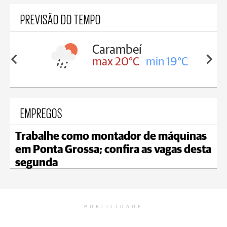
PREVISÃO DO TEMPO
Carambeí
in 19°C
max 20°C
min 19°C
EMPREGOS
Trabalhe como montador de máquinas
em Ponta Grossa; confira as vagas desta
segunda
PUBLICIDADE