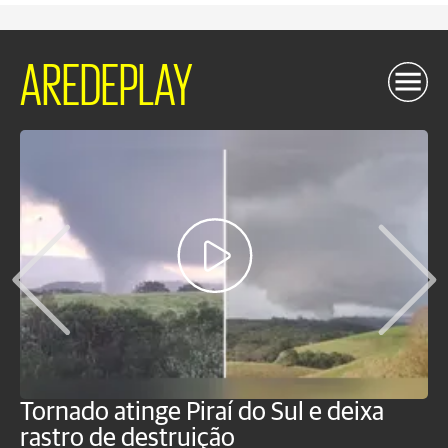
AREDEPLAY
Tornado atinge Piraí do Sul e deixa
H
rastro de destruição
C