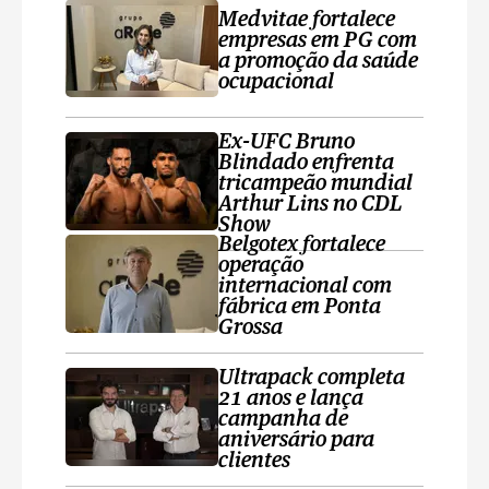
Medvitae fortalece
empresas em PG com
a promoção da saúde
ocupacional
Ex-UFC Bruno
Blindado enfrenta
tricampeão mundial
Arthur Lins no CDL
Show
Belgotex fortalece
operação
internacional com
fábrica em Ponta
Grossa
Ultrapack completa
21 anos e lança
campanha de
aniversário para
clientes