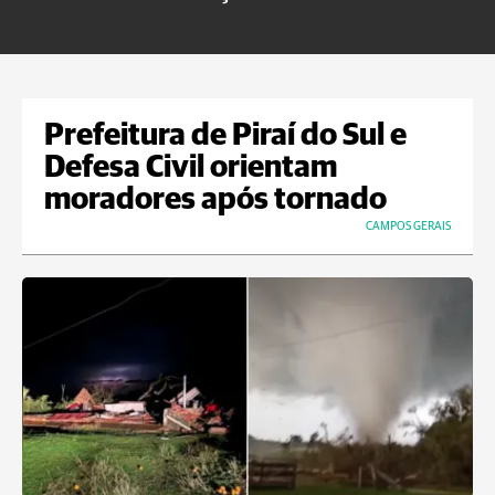
m
Prefeitura de Piraí do Sul e
Defesa Civil orientam
moradores após tornado
CAMPOS GERAIS