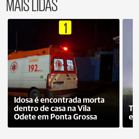
MAIS LIDAS
1
Idosa é encontrada morta
dentro de casa na Vila
To
Odete em Ponta Grossa
e 