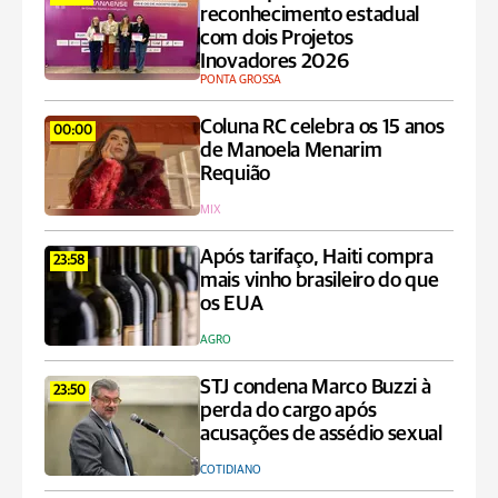
reconhecimento estadual
com dois Projetos
Inovadores 2026
PONTA GROSSA
Coluna RC celebra os 15 anos
00:00
de Manoela Menarim
Requião
MIX
Após tarifaço, Haiti compra
23:58
mais vinho brasileiro do que
os EUA
AGRO
STJ condena Marco Buzzi à
23:50
perda do cargo após
acusações de assédio sexual
COTIDIANO