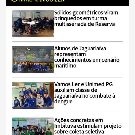
Sólidos geométricos viram
brinquedos em turma
multisseriada de Reserva
Alunos de Jaguariaíva
representam
conhecimentos em cenário
marítimo
Vamos Ler e Unimed PG
auxiliam classe de
Jaguariaíva no combate à
dengue
Ações concretas em
Imbituva estimulam projeto
sobre coleta seletiva