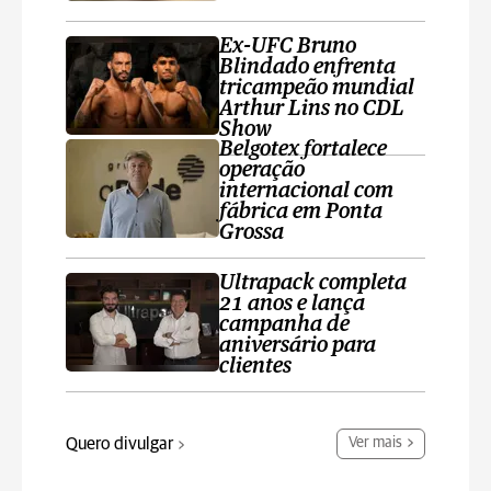
Ex-UFC Bruno
Blindado enfrenta
tricampeão mundial
Arthur Lins no CDL
Show
Belgotex fortalece
operação
internacional com
fábrica em Ponta
Grossa
Ultrapack completa
21 anos e lança
campanha de
aniversário para
clientes
Quero divulgar
Ver mais