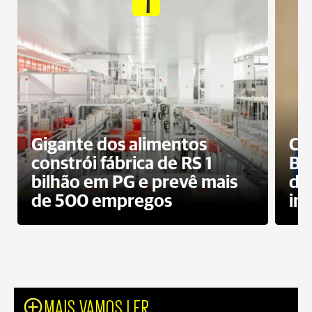
1
Gigante dos alimentos
Cam
constrói fábrica de RS 1
Bra
bilhão em PG e prevê mais
dis
de 500 empregos
in
MAIS VAMOS LER