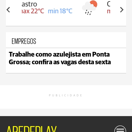
Carambeí
in 18°C
max 21°C
min 18°C
EMPREGOS
Trabalhe como azulejista em Ponta
Grossa; confira as vagas desta sexta
PUBLICIDADE
AREDEPLAY