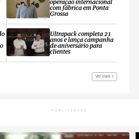
a
operação internacional
com fábrica em Ponta
Grossa
do
Ultrapack completa 21
anos e lança campanha
no
de aniversário para
clientes
Ver mais
PUBLICIDADE