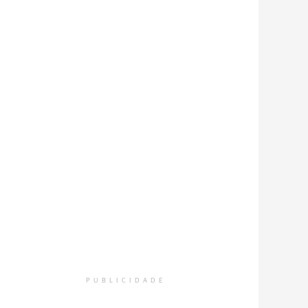
nfira os registros do amplo trabalho realizado em sala de au
PUBLICIDADE