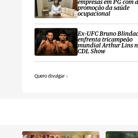
empresas em PG com 
promoção da saúde
ocupacional
Ex-UFC Bruno Blinda
enfrenta tricampeão
mundial Arthur Lins 
CDL Show
Quero divulgar