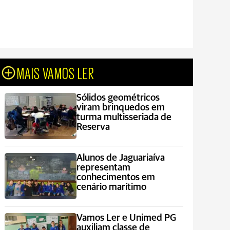
MAIS VAMOS LER
Sólidos geométricos
viram brinquedos em
turma multisseriada de
Reserva
Alunos de Jaguariaíva
representam
conhecimentos em
cenário marítimo
Vamos Ler e Unimed PG
auxiliam classe de