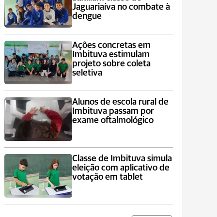
Jaguariaíva no combate à
dengue
Ações concretas em
Imbituva estimulam
projeto sobre coleta
seletiva
Alunos de escola rural de
Imbituva passam por
exame oftalmológico
Classe de Imbituva simula
eleição com aplicativo de
votação em tablet