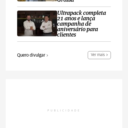
Grossa
Ultrapack completa
21 anos e lança
campanha de
aniversário para
clientes
Quero divulgar
Ver mais
PUBLICIDADE