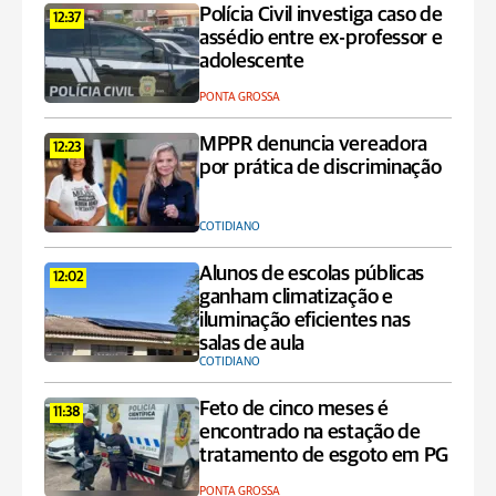
Polícia Civil investiga caso de
12:37
assédio entre ex-professor e
adolescente
PONTA GROSSA
MPPR denuncia vereadora
12:23
por prática de discriminação
COTIDIANO
Alunos de escolas públicas
12:02
ganham climatização e
iluminação eficientes nas
salas de aula
COTIDIANO
Feto de cinco meses é
11:38
encontrado na estação de
tratamento de esgoto em PG
PONTA GROSSA