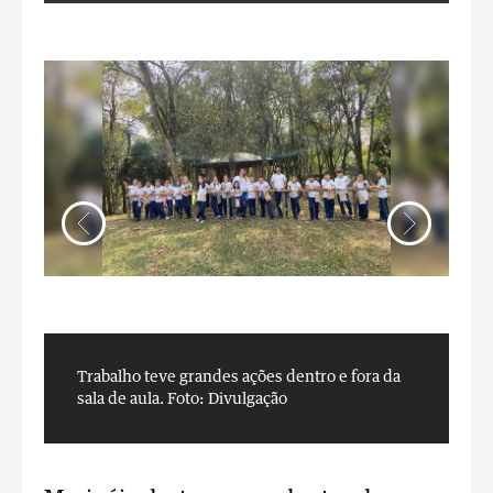
Trabalho teve grandes ações dentro e fora da
T
sala de aula.
Foto: Divulgação
s