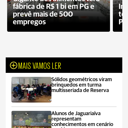
fábrica de R$ 1 bi em PG e
In
prevê mais de 500
te
empregos
Po
MAIS VAMOS LER
Sólidos geométricos viram
brinquedos em turma
multisseriada de Reserva
Alunos de Jaguariaíva
representam
conhecimentos em cenário