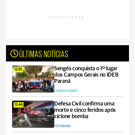
PUBLICIDADE
ÚLTIMAS NOTÍCIAS
Sengés conquista o 1º lugar
12:55
dos Campos Gerais no IDEB
Paraná
CAMPOS GERAIS
Defesa Civil confirma uma
12:46
morte e cinco feridos após
ciclone bomba
COTIDIANO