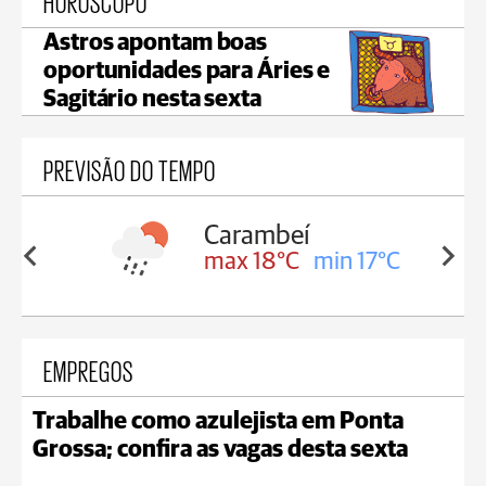
HORÓSCOPO
Astros apontam boas
oportunidades para Áries e
Sagitário nesta sexta
PREVISÃO DO TEMPO
Carambeí
Jaguariaíva
max 18°C
min 17°C
max 19°C
min 
EMPREGOS
Trabalhe como azulejista em Ponta
Grossa; confira as vagas desta sexta