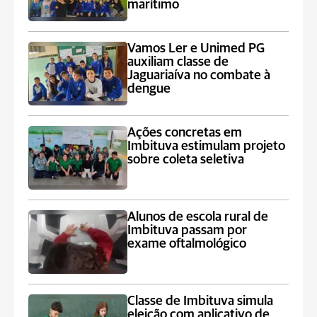
marítimo
Vamos Ler e Unimed PG
auxiliam classe de
Jaguariaíva no combate à
dengue
Ações concretas em
Imbituva estimulam projeto
sobre coleta seletiva
Alunos de escola rural de
Imbituva passam por
exame oftalmológico
Classe de Imbituva simula
eleição com aplicativo de