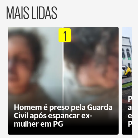
MAIS LIDAS
1
Pa
Homem é preso pela Guarda
ati
Civil após espancar ex-
en
mulher em PG
Pr