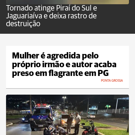
Tornado atinge Piraí do Sul e
H
Jaguariaíva e deixa rastro de
C
destruição
m
Mulher é agredida pelo
próprio irmão e autor acaba
preso em flagrante em PG
PONTA GROSSA