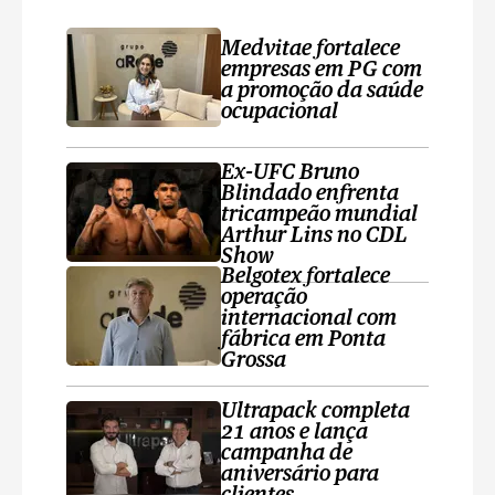
Medvitae fortalece
empresas em PG com
a promoção da saúde
ocupacional
Ex-UFC Bruno
Blindado enfrenta
tricampeão mundial
Arthur Lins no CDL
Show
Belgotex fortalece
operação
internacional com
fábrica em Ponta
Grossa
Ultrapack completa
21 anos e lança
campanha de
aniversário para