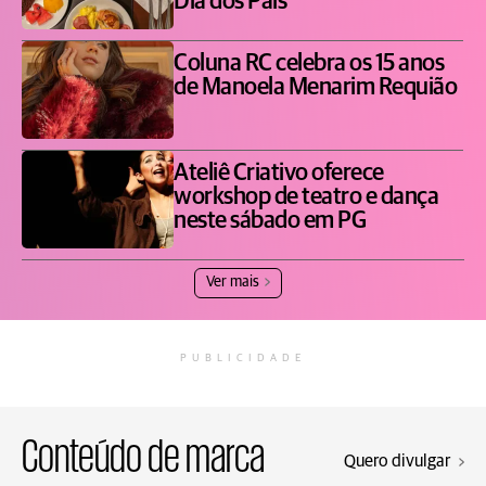
Dia dos Pais
Coluna RC celebra os 15 anos
de Manoela Menarim Requião
Ateliê Criativo oferece
workshop de teatro e dança
neste sábado em PG
Ver mais
PUBLICIDADE
Conteúdo de marca
Quero divulgar