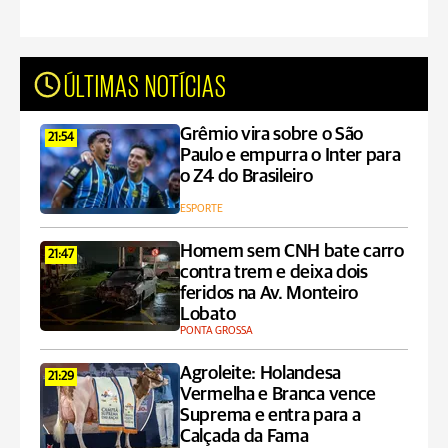
ÚLTIMAS NOTÍCIAS
Grêmio vira sobre o São
21:54
Paulo e empurra o Inter para
o Z4 do Brasileiro
ESPORTE
Homem sem CNH bate carro
21:47
contra trem e deixa dois
feridos na Av. Monteiro
Lobato
PONTA GROSSA
Agroleite: Holandesa
21:29
Vermelha e Branca vence
Suprema e entra para a
Calçada da Fama