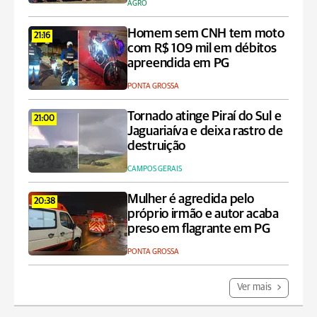
AGRO
Homem sem CNH tem moto
21:16
com R$ 109 mil em débitos
apreendida em PG
PONTA GROSSA
Tornado atinge Piraí do Sul e
21:00
Jaguariaíva e deixa rastro de
destruição
CAMPOS GERAIS
Mulher é agredida pelo
20:38
próprio irmão e autor acaba
preso em flagrante em PG
PONTA GROSSA
Ver mais