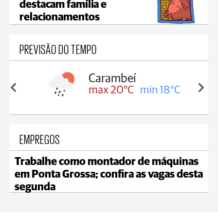
destacam família e
relacionamentos
PREVISÃO DO TEMPO
Carambeí
in 18°C
max 20°C
min 18°C
EMPREGOS
Trabalhe como montador de máquinas
em Ponta Grossa; confira as vagas desta
segunda