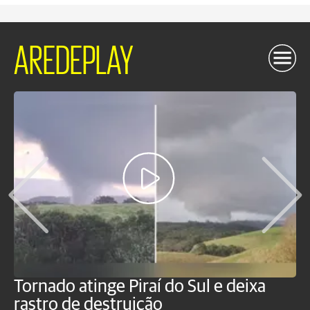
AREDEPLAY
Tornado atinge Piraí do Sul e deixa
H
rastro de destruição
C