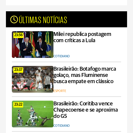
ÚLTIMAS NOTÍCIAS
Milei republica postagem
23:56
com críticas a Lula
COTIDIANO
Brasileirão: Botafogo marca
23:37
golaço, mas Fluminense
busca empate em clássico
ESPORTE
Brasileirão: Coritiba vence
23:22
Chapecoense e se aproxima
do G5
COTIDIANO