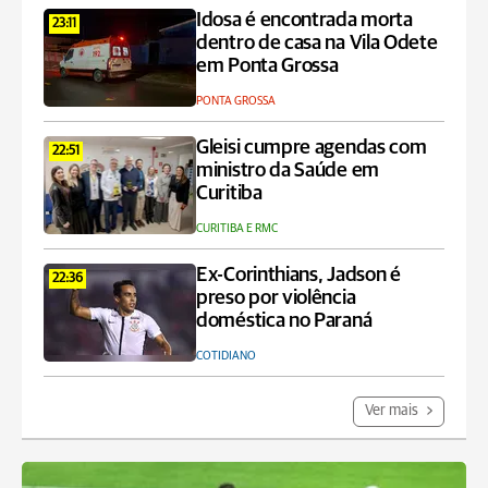
Idosa é encontrada morta
23:11
dentro de casa na Vila Odete
em Ponta Grossa
PONTA GROSSA
Gleisi cumpre agendas com
22:51
ministro da Saúde em
Curitiba
CURITIBA E RMC
Ex-Corinthians, Jadson é
22:36
preso por violência
doméstica no Paraná
COTIDIANO
Ver mais