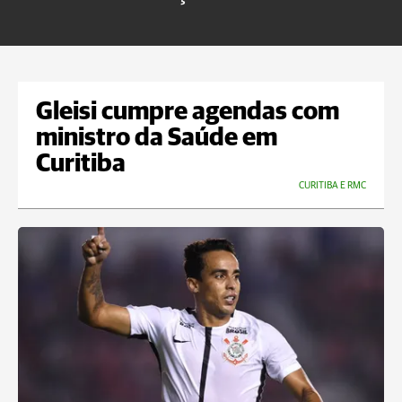
m
Gleisi cumpre agendas com
ministro da Saúde em
Curitiba
CURITIBA E RMC