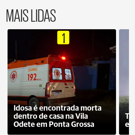
MAIS LIDAS
1
Idosa é encontrada morta
dentro de casa na Vila
To
Odete em Ponta Grossa
e 