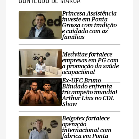
Princesa Assistência
investe em Ponta
Grossa com tradição
e cuidado com as
famílias
Medvitae fortalece
empresas em PG com
a promoção da saúde
ocupacional
Ex-UFC Bruno
Blindado enfrenta
tricampeão mundial
Arthur Lins no CDL
Show
Belgotex fortalece
operação
internacional com
fábrica em Ponta