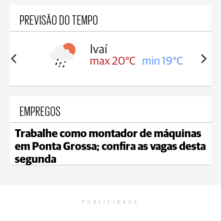
PREVISÃO DO TEMPO
lis
Ivaí
in 17°C
max 20°C
min 19°C
EMPREGOS
Trabalhe como montador de máquinas
em Ponta Grossa; confira as vagas desta
segunda
PUBLICIDADE