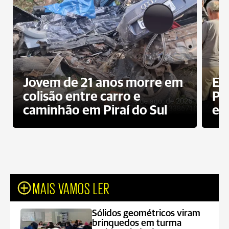
Jovem de 21 anos morre em
Ex
colisão entre carro e
Pe
caminhão em Piraí do Sul
en
MAIS VAMOS LER
Sólidos geométricos viram
brinquedos em turma