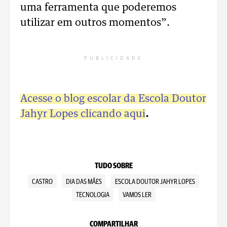
uma ferramenta que poderemos
utilizar em outros momentos”.
PUBLICIDADE
Acesse o blog escolar da Escola Doutor
Jahyr Lopes clicando aqui
.
TUDO SOBRE
CASTRO
DIA DAS MÃES
ESCOLA DOUTOR JAHYR LOPES
TECNOLOGIA
VAMOS LER
COMPARTILHAR