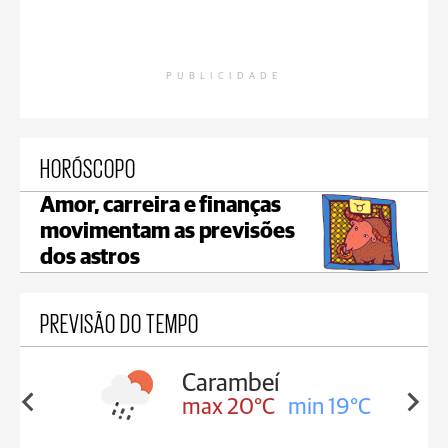
PUBLICIDADE
HORÓSCOPO
Amor, carreira e finanças
movimentam as previsões
dos astros
PREVISÃO DO TEMPO
mbeí
Jaguariaíva
0°C
min 19°C
max 18°C
min 18°C