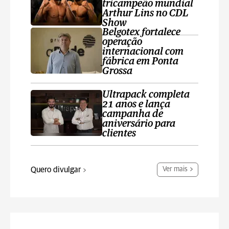
tricampeão mundial
Arthur Lins no CDL
Show
Belgotex fortalece
operação
internacional com
fábrica em Ponta
Grossa
Ultrapack completa
21 anos e lança
campanha de
aniversário para
clientes
Quero divulgar
Ver mais