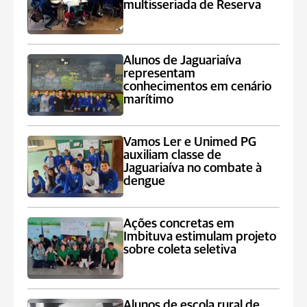
multisseriada de Reserva
Alunos de Jaguariaíva
representam
conhecimentos em cenário
marítimo
Vamos Ler e Unimed PG
auxiliam classe de
Jaguariaíva no combate à
dengue
Ações concretas em
Imbituva estimulam projeto
sobre coleta seletiva
Alunos de escola rural de