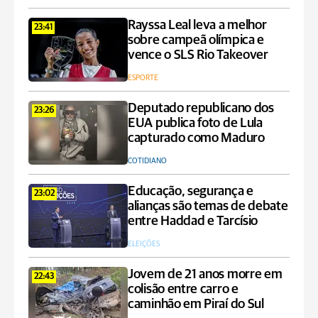
Rayssa Leal leva a melhor
23:41
sobre campeã olímpica e
vence o SLS Rio Takeover
ESPORTE
Deputado republicano dos
23:26
EUA publica foto de Lula
capturado como Maduro
COTIDIANO
Educação, segurança e
23:02
alianças são temas de debate
entre Haddad e Tarcísio
ELEIÇÕES
Jovem de 21 anos morre em
22:43
colisão entre carro e
caminhão em Piraí do Sul