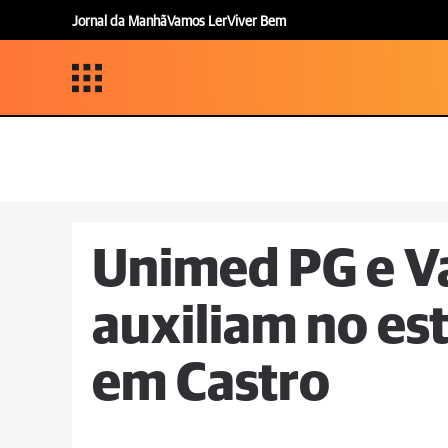
Jornal da Manhã
Vamos Ler
Viver Bem
Unimed PG e V
auxiliam no es
em Castro