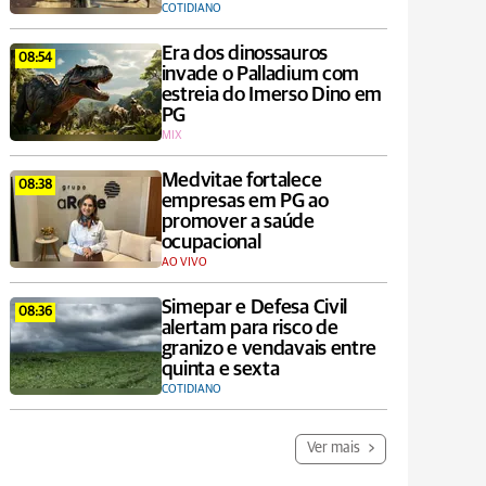
COTIDIANO
Era dos dinossauros
08:54
invade o Palladium com
estreia do Imerso Dino em
PG
MIX
Medvitae fortalece
08:38
empresas em PG ao
promover a saúde
ocupacional
AO VIVO
Simepar e Defesa Civil
08:36
alertam para risco de
granizo e vendavais entre
quinta e sexta
COTIDIANO
Ver mais