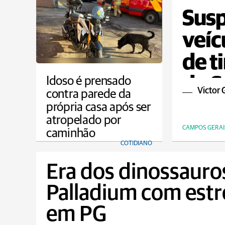
Susp
veíc
de t
do S
Idoso é prensado
Victor 
contra parede da
própria casa após ser
atropelado por
CAMPOS GERAI
caminhão
COTIDIANO
Era dos dinossauro
Palladium com estr
em PG