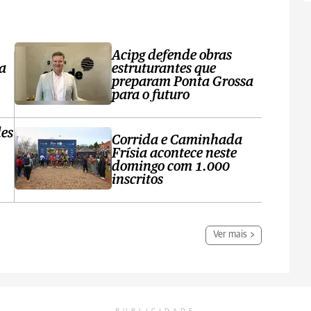
1
Acipg defende obras
a
estruturantes que
preparam Ponta Grossa
para o futuro
es
Corrida e Caminhada
Frísia acontece neste
domingo com 1.000
inscritos
Ver mais