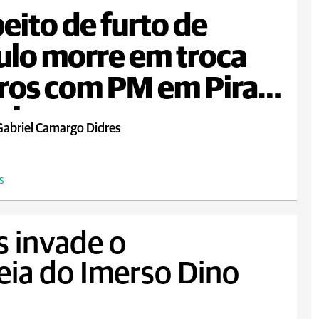
eito de furto de
ulo morre em troca
iros com PM em Piraí
ul
Gabriel Camargo Didres
S
s invade o
eia do Imerso Dino