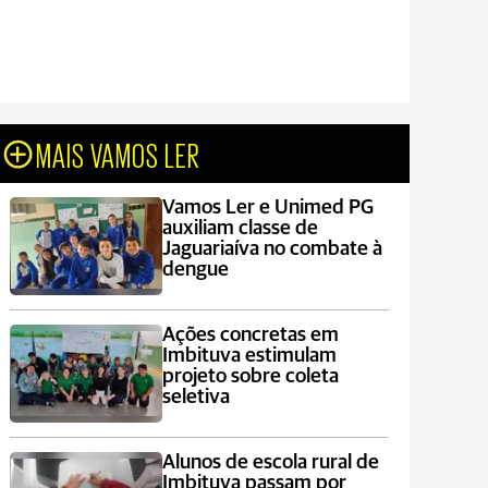
MAIS VAMOS LER
Vamos Ler e Unimed PG
auxiliam classe de
Jaguariaíva no combate à
dengue
Ações concretas em
Imbituva estimulam
projeto sobre coleta
seletiva
Alunos de escola rural de
Imbituva passam por