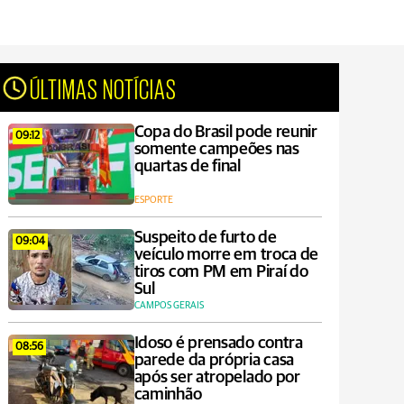
ÚLTIMAS NOTÍCIAS
Copa do Brasil pode reunir
09:12
somente campeões nas
quartas de final
ESPORTE
Suspeito de furto de
09:04
veículo morre em troca de
tiros com PM em Piraí do
Sul
CAMPOS GERAIS
Idoso é prensado contra
08:56
parede da própria casa
após ser atropelado por
caminhão