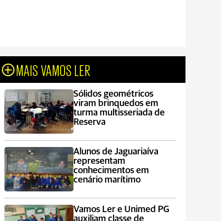
MAIS VAMOS LER
Sólidos geométricos
viram brinquedos em
turma multisseriada de
Reserva
Alunos de Jaguariaíva
representam
conhecimentos em
cenário marítimo
Vamos Ler e Unimed PG
auxiliam classe de