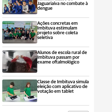
Jaguariaíva no combate à
dengue
Ações concretas em
Imbituva estimulam
projeto sobre coleta
seletiva
Alunos de escola rural de
Imbituva passam por
exame oftalmológico
Classe de Imbituva simula
eleição com aplicativo de
votação em tablet