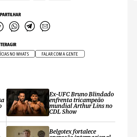
PARTILHAR
NTERAGIR
ÍCIAS NO WHATS
FALAR COM A GENTE
Ex-UFC Bruno Blindado
sa
enfrenta tricampeão
o
mundial Arthur Lins no
CDL Show
Belgotex fortalece