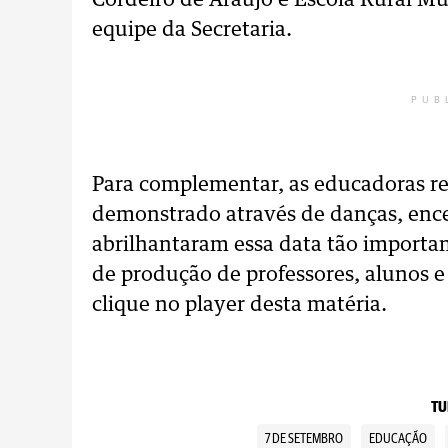
Cordeiro de Araújo e Escola Rural Mu
equipe da Secretaria.
PUB
Para complementar, as educadoras res
demonstrado através de danças, enc
abrilhantaram essa data tão importa
de produção de professores, alunos e
clique no player desta matéria.
TU
7 DE SETEMBRO
EDUCAÇÃO