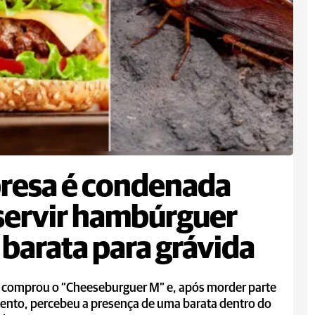
resa é condenada
servir hambúrguer
barata para grávida
 comprou o “Cheeseburguer M” e, após morder parte
mento, percebeu a presença de uma barata dentro do