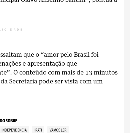
nicipal Olavo Anselmo Santini”, pontua a
LICIDADE
saltam que o “amor pelo Brasil foi
enações e apresentação que
nte”. O conteúdo com mais de 13 minutos
 da Secretaria pode ser vista com um
DO SOBRE
INDEPENDÊNCIA
IRATI
VAMOS LER