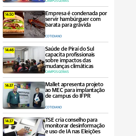
CAMPOS GERAIS
Empresa é condenada por
14:50
servir hambúrguer com
barata para grávida
COTIDIANO
Saúde de Piraí do Sul
14:46
capacita profissionais
sobre impactos das
mudanças climáticas
CAMPOS GERAIS
Mallet apresenta projeto
14:37
ao MEC para implantação
de campus do IFPR
COTIDIANO
TSE cria conselho para
14:37
monitorar desinformação
e uso de IA nas Eleições