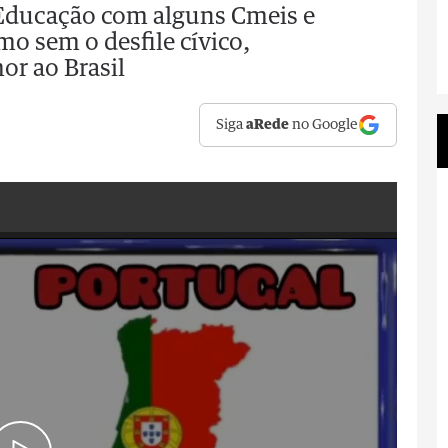
 Educação com alguns Cmeis e
mo sem o desfile cívico,
r ao Brasil
Siga
aRede
no Google