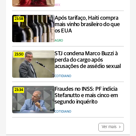
MIX
Após tarifaço, Haiti compra
23:58
mais vinho brasileiro do que
os EUA
AGRO
STJ condena Marco Buzzi à
23:50
perda do cargo após
acusações de assédio sexual
COTIDIANO
Fraudes no INSS: PF indicia
23:34
Stefanutto e mais cinco em
segundo inquérito
COTIDIANO
Ver mais