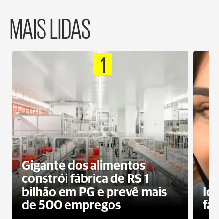
MAIS LIDAS
1
Gigante dos alimentos
constrói fábrica de RS 1
bilhão em PG e prevê mais
Id
de 500 empregos
fa