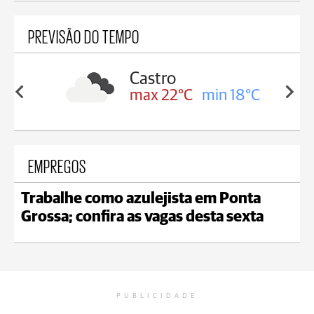
PREVISÃO DO TEMPO
sa
Castro
in 18°C
max 22°C
min 18°C
EMPREGOS
Trabalhe como azulejista em Ponta
Grossa; confira as vagas desta sexta
PUBLICIDADE