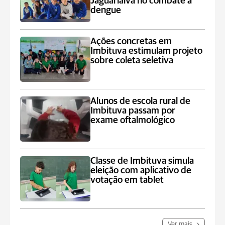
Jaguariaíva no combate à
dengue
Ações concretas em
Imbituva estimulam projeto
sobre coleta seletiva
Alunos de escola rural de
Imbituva passam por
exame oftalmológico
Classe de Imbituva simula
eleição com aplicativo de
votação em tablet
Ver mais