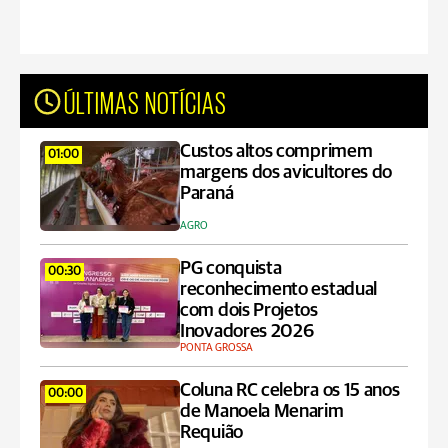
ÚLTIMAS NOTÍCIAS
Custos altos comprimem
01:00
margens dos avicultores do
Paraná
AGRO
PG conquista
00:30
reconhecimento estadual
com dois Projetos
Inovadores 2026
PONTA GROSSA
Coluna RC celebra os 15 anos
00:00
de Manoela Menarim
Requião