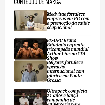
CONTEÚDO DE MARCA
Medvitae fortalece
empresas em PG com
a promoção da saúde
ocupacional
Ex-UFC Bruno
Blindado enfrenta
tricampeão mundial
Arthur Lins no CDL
Show
Belgotex fortalece
operação
internacional com
fábrica em Ponta
Grossa
Ultrapack completa
21 anos e lança
campanha de
aniversário para