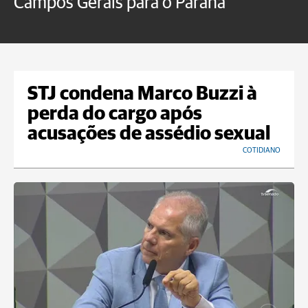
Campos Gerais para o Paraná
m
STJ condena Marco Buzzi à
perda do cargo após
acusações de assédio sexual
COTIDIANO