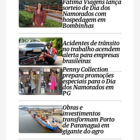
Fátima Viagens lança
sorteio de Dia dos
Namorados com
hospedagem em
Bombinhas
Acidentes de trânsito
no trabalho acendem
alerta para empresas
brasileiras
Penny Collection
prepara promoções
especiais para o Dia
dos Namorados em
PG
Obras e
investimentos
transformam Porto
de Paranaguá em
gigante do agro