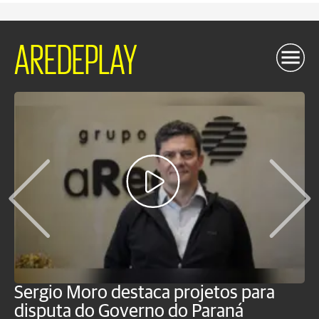
AREDEPLAY
Sergio Moro destaca projetos para
O
disputa do Governo do Paraná
u