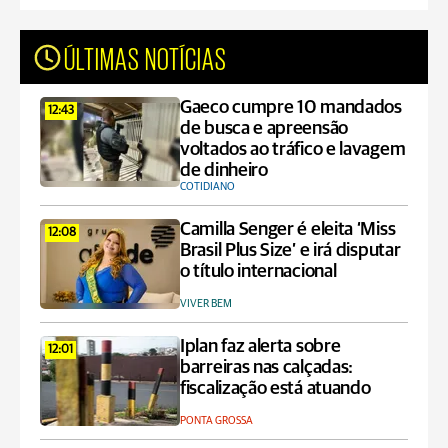
ÚLTIMAS NOTÍCIAS
Gaeco cumpre 10 mandados
12:43
de busca e apreensão
voltados ao tráfico e lavagem
de dinheiro
COTIDIANO
Camilla Senger é eleita ‘Miss
12:08
Brasil Plus Size’ e irá disputar
o título internacional
VIVER BEM
Iplan faz alerta sobre
12:01
barreiras nas calçadas:
fiscalização está atuando
PONTA GROSSA