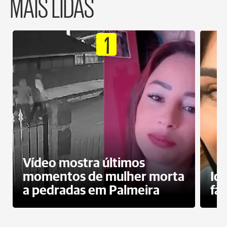
MAIS LIDAS
1
Vídeo mostra últimos
momentos de mulher morta
Id
a pedradas em Palmeira
fa