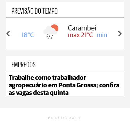
PREVISÃO DO TEMPO
Carambeí
in 18°C
max 21°C
min 18°C
EMPREGOS
Trabalhe como trabalhador
agropecuário em Ponta Grossa; confira
as vagas desta quinta
PUBLICIDADE