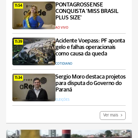
PONTAGROSSENSE
11:54
CONQUISTA 'MISS BRASIL
PLUS SIZE'
AO VIVO
Acidente Voepass: PF aponta
11:39
gelo e falhas operacionais
como causa da queda
COTIDIANO
Sergio Moro destaca projetos
11:34
para disputa do Governo do
Paraná
ELEIÇÕES
Ver mais