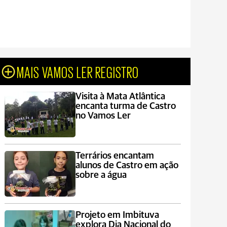
MAIS VAMOS LER REGISTRO
Visita à Mata Atlântica
encanta turma de Castro
no Vamos Ler
Terrários encantam
alunos de Castro em ação
sobre a água
Projeto em Imbituva
explora Dia Nacional do