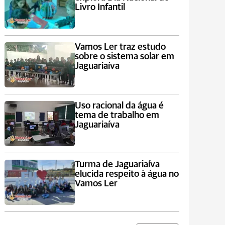
Livro Infantil
Vamos Ler traz estudo
sobre o sistema solar em
Jaguariaíva
Uso racional da água é
tema de trabalho em
Jaguariaíva
Turma de Jaguariaíva
elucida respeito à água no
Vamos Ler