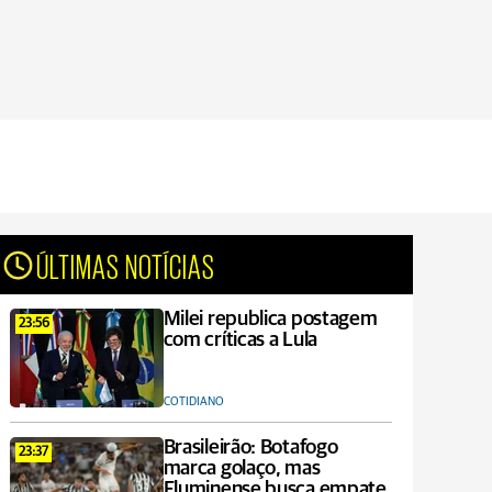
ÚLTIMAS NOTÍCIAS
Milei republica postagem
23:56
com críticas a Lula
COTIDIANO
Brasileirão: Botafogo
23:37
marca golaço, mas
Fluminense busca empate