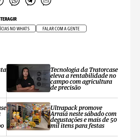
NTERAGIR
ÍCIAS NO WHATS
FALAR COM A GENTE
sta
Tecnologia da Tratorcase
eleva a rentabilidade no
campo com agricultura
de precisão
ase
Ultrapack promove
a
Arraiá neste sábado com
degustações e mais de 50
po
mil itens para festas