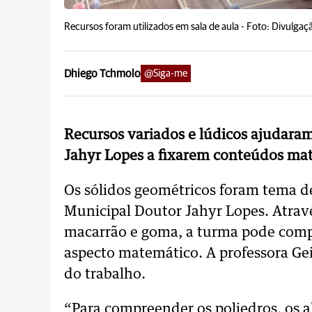
Recursos foram utilizados em sala de aula -
Foto: Divulgaç
Dhiego Tchmolo
@Siga-me
Recursos variados e lúdicos ajudara
Jahyr Lopes a fixarem conteúdos ma
Os sólidos geométricos foram tema d
Municipal Doutor Jahyr Lopes. Atravé
macarrão e goma, a turma pode comp
aspecto matemático. A professora Gei
do trabalho.
“Para compreender os poliedros, os a