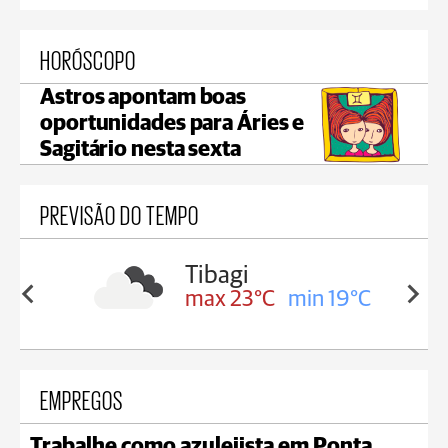
HORÓSCOPO
Astros apontam boas
oportunidades para Áries e
Sagitário nesta sexta
PREVISÃO DO TEMPO
Telêmaco Borba
in 19°C
max 23°C
min 19°C
EMPREGOS
Trabalhe como azulejista em Ponta