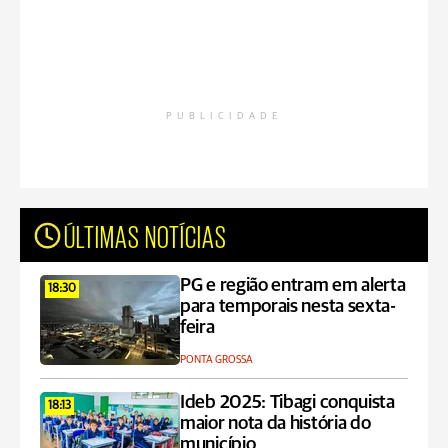
PUBLICIDADE
ÚLTIMAS NOTÍCIAS
PG e região entram em alerta
18:30
para temporais nesta sexta-
feira
PONTA GROSSA
Ideb 2025: Tibagi conquista
18:13
maior nota da história do
município