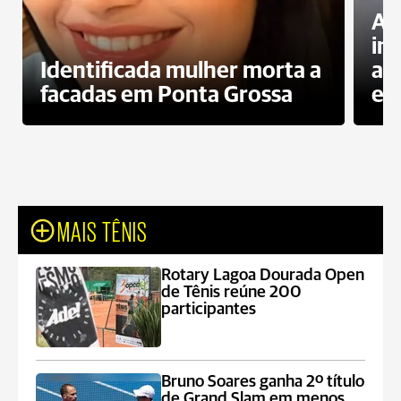
Al
in
Identificada mulher morta a
ag
facadas em Ponta Grossa
es
MAIS TÊNIS
Rotary Lagoa Dourada Open
de Tênis reúne 200
participantes
Bruno Soares ganha 2º título
de Grand Slam em menos