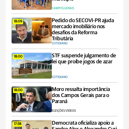
CAMPOS GERAIS
Pedido do SECOVI-PR ajuda
18:09
mercado imobiliário nos
desafios da Reforma
Tributária
COTIDIANO
STF suspende julgamento de
18:00
lei que proíbe jogos de azar
COTIDIANO
Moro ressalta importância
18:00
dos Campos Gerais para o
Paraná
ELEIÇÕES VÍDEOS
Democrata oficializa apoio a
17:58