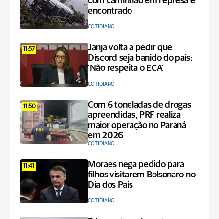
com caminhão em represa é
encontrado
COTIDIANO
Janja volta a pedir que
11:57
Discord seja banido do país:
'Não respeita o ECA'
COTIDIANO
Com 6 toneladas de drogas
11:50
apreendidas, PRF realiza
maior operação no Paraná
em 2026
COTIDIANO
Moraes nega pedido para
11:41
filhos visitarem Bolsonaro no
Dia dos Pais
COTIDIANO