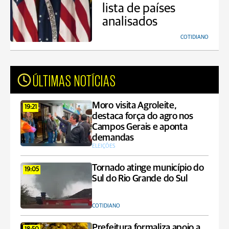
lista de países
analisados
COTIDIANO
ÚLTIMAS NOTÍCIAS
Moro visita Agroleite,
19:21
destaca força do agro nos
Campos Gerais e aponta
demandas
ELEIÇÕES
Tornado atinge município do
19:05
Sul do Rio Grande do Sul
COTIDIANO
Prefeitura formaliza apoio a