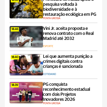
18:50
pesquisa voltada à
biodiversidade e à
restauração ecológica em PG
PONTA GROSSA
Vini Jr. aceita proposta e
18:46
renova contrato com o Real
Madrid até 2032
ESPORTE
Lei que aumenta punição a
18:40
crimes digitais contra
crianças é sancionada
COTIDIANO
PG conquista
18:39
reconhecimento estadual
com dois Projetos
Inovadores 2026
PONTA GROSSA