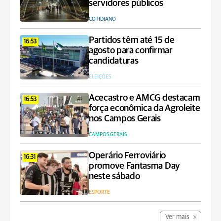
servidores públicos
COTIDIANO
Partidos têm até 15 de
16:53
agosto para confirmar
candidaturas
ELEIÇÕES
Acecastro e AMCG destacam
16:53
força econômica da Agroleite
nos Campos Gerais
CAMPOS GERAIS
Operário Ferroviário
16:31
promove Fantasma Day
neste sábado
ESPORTE
Ver mais