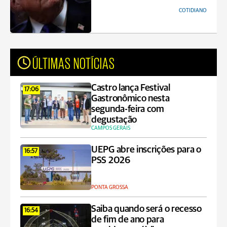
COTIDIANO
ÚLTIMAS NOTÍCIAS
Castro lança Festival
17:06
Gastronômico nesta
segunda-feira com
degustação
CAMPOS GERAIS
UEPG abre inscrições para o
16:57
PSS 2026
PONTA GROSSA
Saiba quando será o recesso
16:54
de fim de ano para