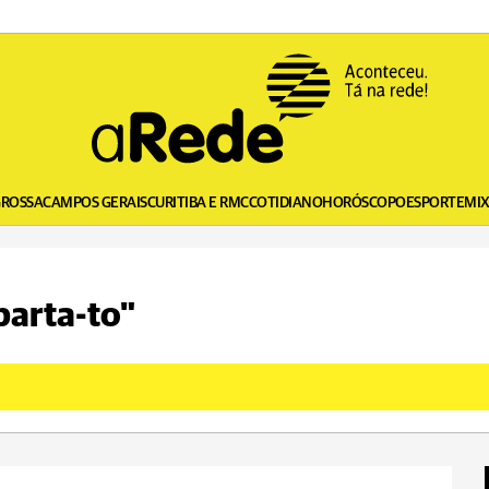
GROSSA
CAMPOS GERAIS
CURITIBA E RMC
COTIDIANO
HORÓSCOPO
ESPORTE
MI
parta-to"