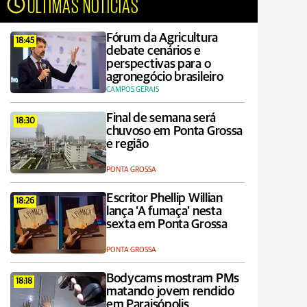
ÚLTIMAS NOTÍCIAS
Fórum da Agricultura
18:45
debate cenários e
perspectivas para o
agronegócio brasileiro
CAMPOS GERAIS
Final de semana será
18:30
chuvoso em Ponta Grossa
e região
PONTA GROSSA
Escritor Phellip Willian
18:26
lança 'A fumaça' nesta
sexta em Ponta Grossa
PONTA GROSSA
Bodycams mostram PMs
18:18
matando jovem rendido
em Paraisópolis