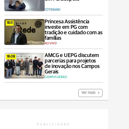
COTIDIANO
Princesa Assistência
18:11
investe em PG com
tradição e cuidado com as
famílias
AO VIVO
AMCG e UEPG discutem
18:08
parcerias para projetos
de inovação nos Campos
Gerais
CAMPOS GERAIS
Ver mais
PUBLICIDADE