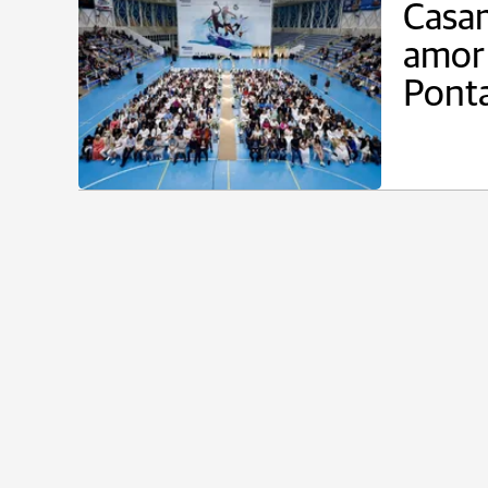
Casam
amor 
Pont