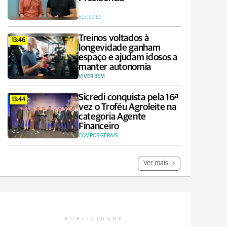
ELEIÇÕES
Treinos voltados à
13:46
longevidade ganham
espaço e ajudam idosos a
manter autonomia
VIVER BEM
Sicredi conquista pela 16ª
13:44
vez o Troféu Agroleite na
categoria Agente
Financeiro
CAMPOS GERAIS
Ver mais
PUBLICIDADE