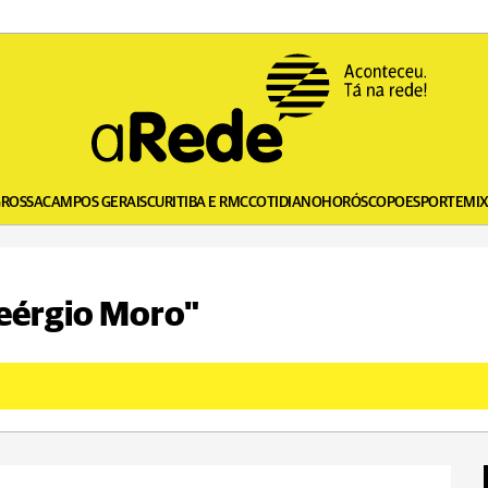
GROSSA
CAMPOS GERAIS
CURITIBA E RMC
COTIDIANO
HORÓSCOPO
ESPORTE
MI
Seérgio Moro"