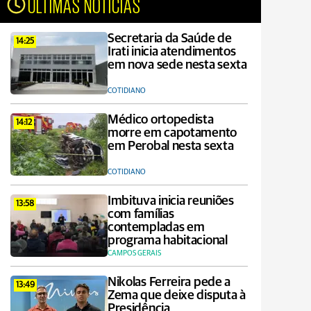
ÚLTIMAS NOTÍCIAS
Secretaria da Saúde de
14:25
Irati inicia atendimentos
em nova sede nesta sexta
COTIDIANO
Médico ortopedista
14:12
morre em capotamento
em Perobal nesta sexta
COTIDIANO
Imbituva inicia reuniões
13:58
com famílias
contempladas em
programa habitacional
CAMPOS GERAIS
Nikolas Ferreira pede a
13:49
Zema que deixe disputa à
Presidência