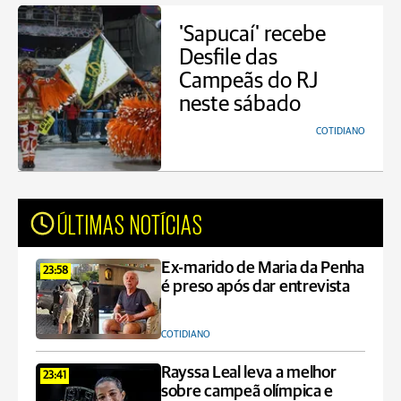
'Sapucaí' recebe
Desfile das
Campeãs do RJ
neste sábado
COTIDIANO
ÚLTIMAS NOTÍCIAS
Ex-marido de Maria da Penha
23:58
é preso após dar entrevista
COTIDIANO
Rayssa Leal leva a melhor
23:41
sobre campeã olímpica e