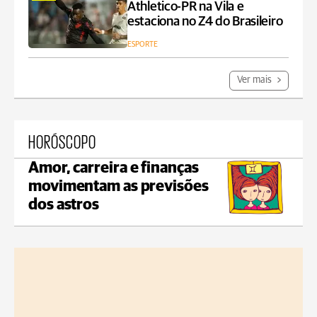
Athletico-PR na Vila e
estaciona no Z4 do Brasileiro
ESPORTE
Ver mais
HORÓSCOPO
Amor, carreira e finanças
movimentam as previsões
dos astros