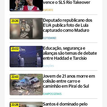
vence o SLS Rio Takeover
ESPORTE
Deputado republicano dos
23:26
EUA publica foto de Lula
capturado como Maduro
COTIDIANO
Educação, segurança e
23:02
alianças são temas de debate
entre Haddad e Tarcísio
ELEIÇÕES
Jovem de 21 anos morre em
22:43
colisão entre carro e
caminhão em Piraí do Sul
CAMPOS GERAIS
Santos é dominado pelo
22:28