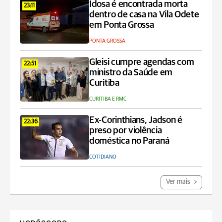
Idosa é encontrada morta
23:11
dentro de casa na Vila Odete
em Ponta Grossa
PONTA GROSSA
Gleisi cumpre agendas com
22:51
ministro da Saúde em
Curitiba
CURITIBA E RMC
Ex-Corinthians, Jadson é
22:36
preso por violência
doméstica no Paraná
COTIDIANO
Ver mais