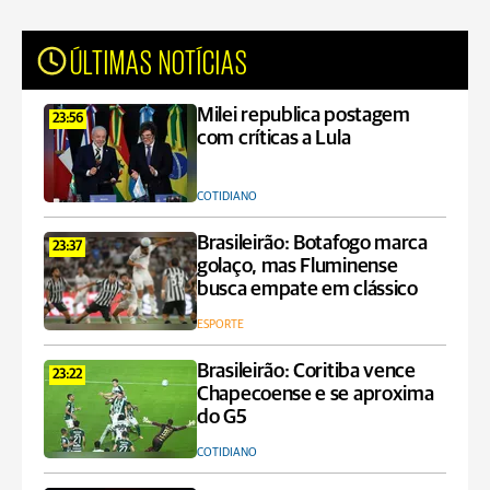
ÚLTIMAS NOTÍCIAS
Milei republica postagem
23:56
com críticas a Lula
COTIDIANO
Brasileirão: Botafogo marca
23:37
golaço, mas Fluminense
busca empate em clássico
ESPORTE
Brasileirão: Coritiba vence
23:22
Chapecoense e se aproxima
do G5
COTIDIANO