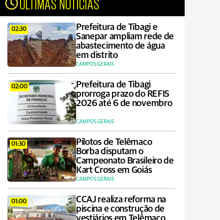
ÚLTIMAS NOTÍCIAS
Prefeitura de Tibagi e
02:30
Sanepar ampliam rede de
abastecimento de água
em distrito
CAMPOS GERAIS
Prefeitura de Tibagi
02:00
prorroga prazo do REFIS
2026 até 6 de novembro
CAMPOS GERAIS
Pilotos de Telêmaco
01:30
Borba disputam o
Campeonato Brasileiro de
Kart Cross em Goiás
CAMPOS GERAIS
CCAJ realiza reforma na
01:00
piscina e construção de
vestiários em Telêmaco