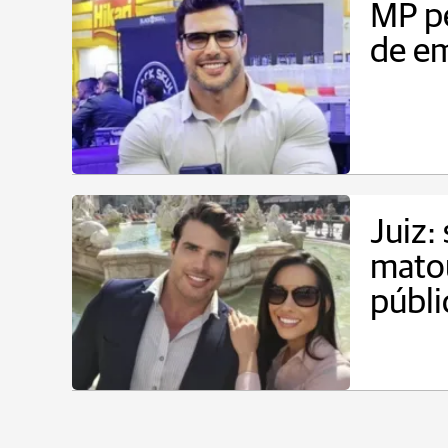
MP pe
de em
Juiz:
matou
públi