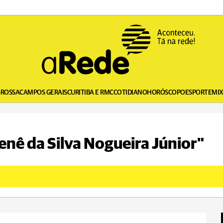
GROSSA
CAMPOS GERAIS
CURITIBA E RMC
COTIDIANO
HORÓSCOPO
ESPORTE
MI
enê da Silva Nogueira Júnior"