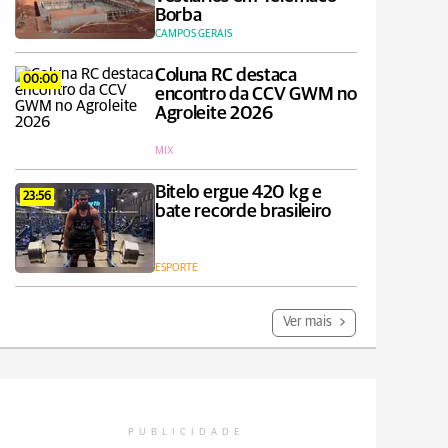
Borba
CAMPOS GERAIS
Coluna RC destaca
00:00
encontro da CCV GWM no
Agroleite 2026
MIX
Bitelo ergue 420 kg e
23:56
bate recorde brasileiro
ESPORTE
Ver mais
PUBLICIDADE