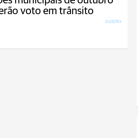
ões municipais de outubro
erão voto em trânsito
ELEIÇÕES