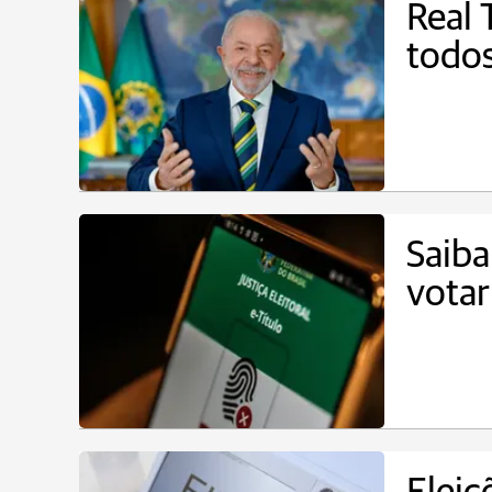
Real 
todos
Saiba
votar