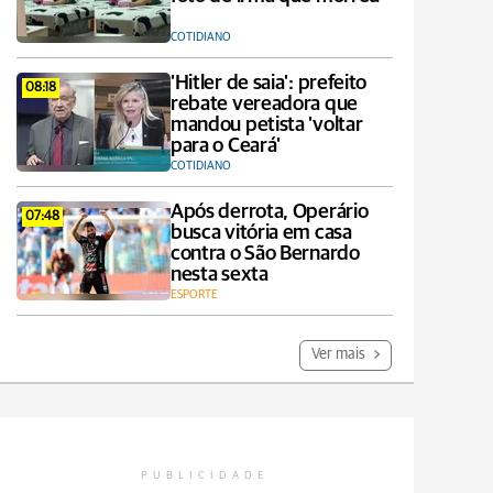
COTIDIANO
'Hitler de saia': prefeito
08:18
rebate vereadora que
mandou petista 'voltar
para o Ceará'
COTIDIANO
Após derrota, Operário
07:48
busca vitória em casa
contra o São Bernardo
nesta sexta
ESPORTE
Ver mais
PUBLICIDADE