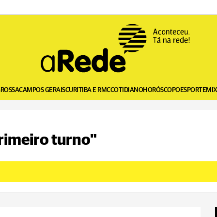
GROSSA
CAMPOS GERAIS
CURITIBA E RMC
COTIDIANO
HORÓSCOPO
ESPORTE
MI
primeiro turno"