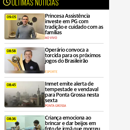
ÚLTIMAS NOTÍCIAS
Princesa Assistência
09:05
investe em PG com
tradição e cuidado com as
famílias
AO VIVO
Operário convoca a
08:58
torcida para os próximos
jogos do Brasileirão
ESPORTE
Inmet emite alerta de
08:45
tempestade e vendaval
para Ponta Grossa nesta
sexta
PONTA GROSSA
Criança emociona ao
08:36
brincar e dar beijos em
foto de irmã que morreu