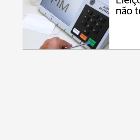
Eleiç
não t