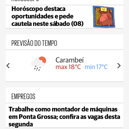
Horóscopo destaca
oportunidades e pede
cautela neste sábado (08)
PREVISÃO DO TEMPO
Carambeí
in 18°C
max 18°C
min 17°C
EMPREGOS
Trabalhe como montador de máquinas
em Ponta Grossa; confira as vagas desta
segunda