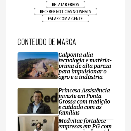
RELATAR ERROS
RECEBER NOTÍCIAS NO WHATS
FALAR COM A GENTE
CONTEÚDO DE MARCA
Calponta alia
tecnologia e matéria-
prima de alta pureza
para impulsionar o
agro e a indústria
Princesa Assistência
investe em Ponta
Grossa com tradição
e cuidado com as
famílias
Medvitae fortalece
empresas em PG com