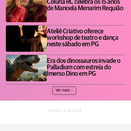
Coluna RC celebra os 15 anos
de Manoela Menarim Requião
Ateliê Criativo oferece
workshop de teatro e dança
neste sábado em PG
Era dos dinossauros invade o
Palladium com estreia do
Imerso Dino em PG
Ver mais
PUBLICIDADE