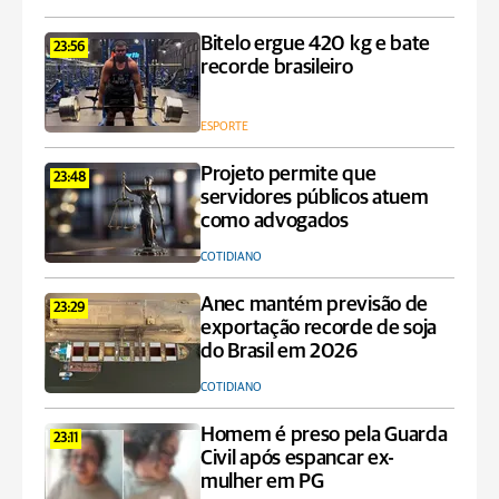
Bitelo ergue 420 kg e bate
23:56
recorde brasileiro
ESPORTE
Projeto permite que
23:48
servidores públicos atuem
como advogados
COTIDIANO
Anec mantém previsão de
23:29
exportação recorde de soja
do Brasil em 2026
COTIDIANO
Homem é preso pela Guarda
23:11
Civil após espancar ex-
mulher em PG