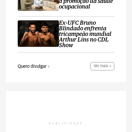
a promoção da saúde
ocupacional
Ex-UFC Bruno
Blindado enfrenta
tricampeão mundial
Arthur Lins no CDL
Show
Quero divulgar
Ver mais
PUBLICIDADE