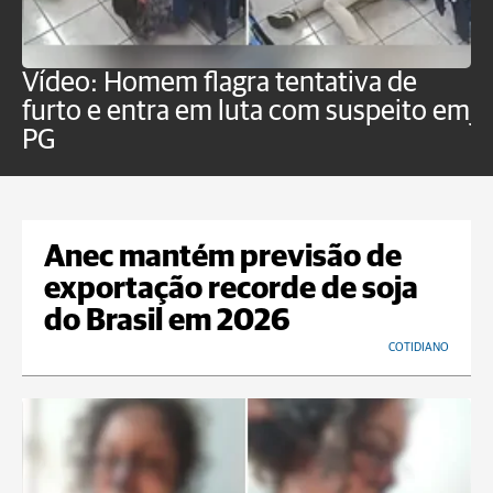
Vídeo: Homem flagra tentativa de
B
furto e entra em luta com suspeito em
j
PG
Anec mantém previsão de
exportação recorde de soja
do Brasil em 2026
COTIDIANO