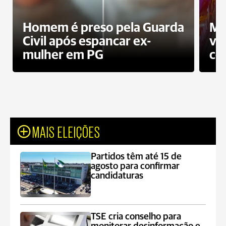
Homem é preso pela Guarda
Mo
Civil após espancar ex-
vo
mulher em PG
co
MAIS ELEIÇÕES
Partidos têm até 15 de
agosto para confirmar
candidaturas
TSE cria conselho para