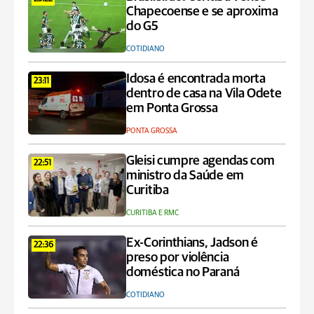
Chapecoense e se aproxima
do G5
COTIDIANO
Idosa é encontrada morta
23:11
dentro de casa na Vila Odete
em Ponta Grossa
PONTA GROSSA
Gleisi cumpre agendas com
22:51
ministro da Saúde em
Curitiba
CURITIBA E RMC
Ex-Corinthians, Jadson é
22:36
preso por violência
doméstica no Paraná
COTIDIANO