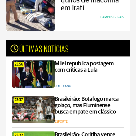
quilos de maconha
em Irati
CAMPOS GERAIS
ÚLTIMAS NOTÍCIAS
Milei republica postagem
23:56
com críticas a Lula
COTIDIANO
Brasileirão: Botafogo marca
23:37
golaço, mas Fluminense
busca empate em clássico
ESPORTE
Brasileirão: Coritiba vence
23:22