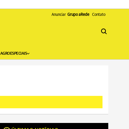
Anunciar
Grupo aRede
Contato
X
AGRO
ESPECIAIS