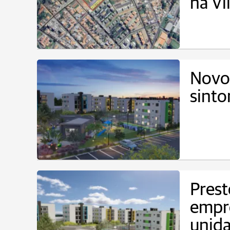
na Vi
Novo 
sinto
Prest
empr
unid