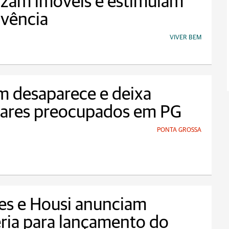
izam imóveis e estimulam
ivência
VIVER BEM
 desaparece e deixa
iares preocupados em PG
PONTA GROSSA
es e Housi anunciam
ria para lançamento do