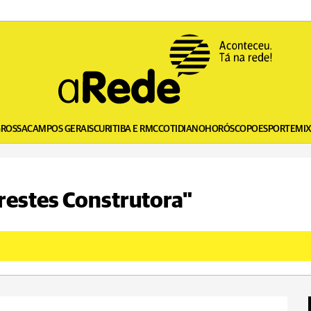
GROSSA
CAMPOS GERAIS
CURITIBA E RMC
COTIDIANO
HORÓSCOPO
ESPORTE
MI
Prestes Construtora"