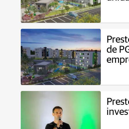
Pres
de P
empr
Prest
inves