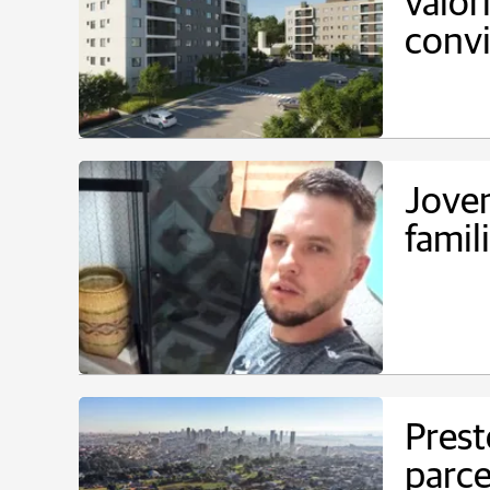
valor
conv
Jovem
famil
Prest
parce