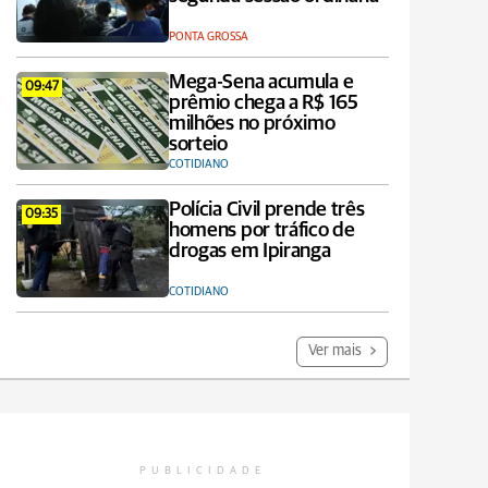
PONTA GROSSA
Mega-Sena acumula e
09:47
prêmio chega a R$ 165
milhões no próximo
sorteio
COTIDIANO
Polícia Civil prende três
09:35
homens por tráfico de
drogas em Ipiranga
COTIDIANO
Ver mais
PUBLICIDADE