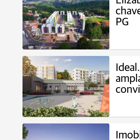
Eliza
chave
PG
Ideal
ampla
conv
Imobi