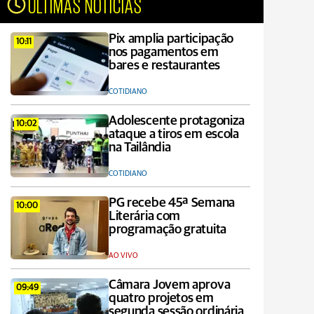
ÚLTIMAS NOTÍCIAS
Pix amplia participação
10:11
nos pagamentos em
bares e restaurantes
COTIDIANO
Adolescente protagoniza
10:02
ataque a tiros em escola
na Tailândia
COTIDIANO
PG recebe 45ª Semana
10:00
Literária com
programação gratuita
AO VIVO
Câmara Jovem aprova
09:49
quatro projetos em
segunda sessão ordinária