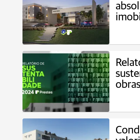
abso
imobi
Relat
suste
obra
Cond