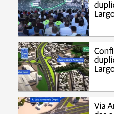
dupl
Larg
Confi
dupl
Larg
Via A