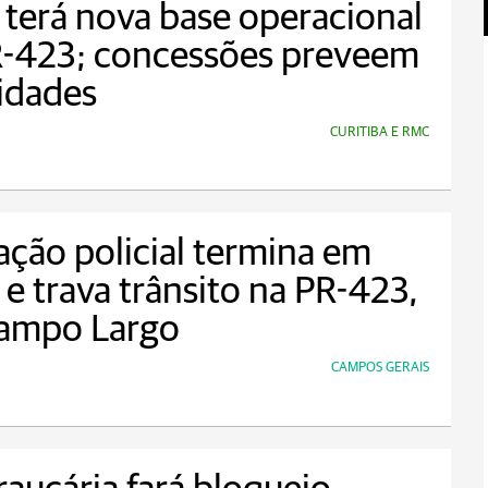
terá nova base operacional
R-423; concessões preveem
idades
CURITIBA E RMC
ção policial termina em
 e trava trânsito na PR-423,
ampo Largo
CAMPOS GERAIS