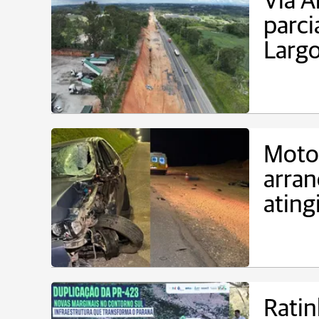
Via A
parc
Larg
Motoc
arran
ating
Ratin