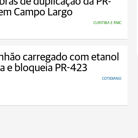
bras de duplicação da PR-
 em Campo Largo
CURITIBA E RMC
nhão carregado com etanol
a e bloqueia PR-423
COTIDIANO