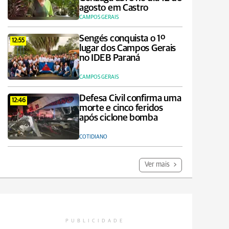
agosto em Castro
CAMPOS GERAIS
Sengés conquista o 1º
12:55
lugar dos Campos Gerais
no IDEB Paraná
CAMPOS GERAIS
Defesa Civil confirma uma
12:46
morte e cinco feridos
após ciclone bomba
COTIDIANO
Ver mais
PUBLICIDADE