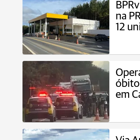
BPRv 
na P
12 un
Opera
óbito
em C