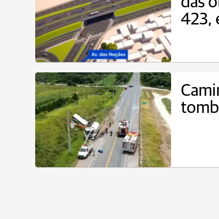
das o
423,
Cami
tomb