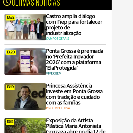
ÚLTIMAS NOTÍCIAS
Castro amplia diálogo
13:32
com Fiep para fortalecer
projeto de
industrialização
CAMPOS GERAIS
Ponta Grossa é premiada
13:20
no ‘Prefeita Inovador
2026’ com a plataforma
'ElaProtegida'
VIVER BEM
Princesa Assistência
13:19
investe em Ponta Grossa
com tradição e cuidado
com as famílias
PG COMPETITIVA
Exposição da Artista
13:12
Plástica Maria Antonieta
Gonzaga abre no dia 12 de