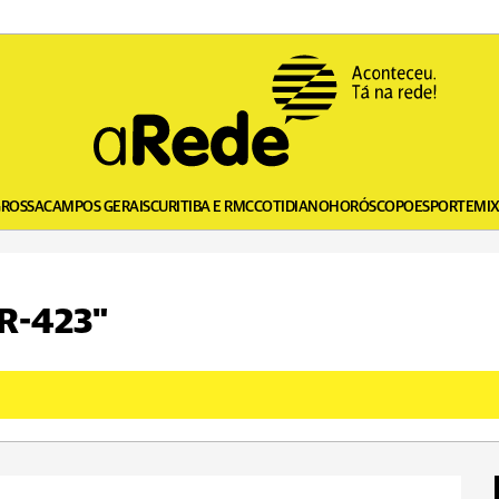
GROSSA
CAMPOS GERAIS
CURITIBA E RMC
COTIDIANO
HORÓSCOPO
ESPORTE
MI
PR-423"