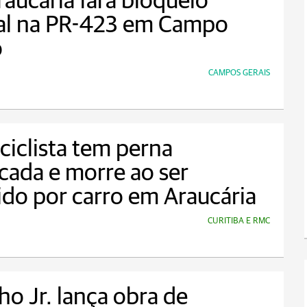
raucária fará bloqueio
ial na PR-423 em Campo
o
CAMPOS GERAIS
iclista tem perna
cada e morre ao ser
ido por carro em Araucária
CURITIBA E RMC
ho Jr. lança obra de