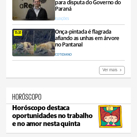
para disputa do Governo do
Paraná
ELEIÇÕES
Onça-pintada é flagrada
11:31
afiando as unhas em árvore
no Pantanal
COTIDIANO
Ver mais
HORÓSCOPO
Horóscopo destaca
oportunidades no trabalho
e no amor nesta quinta