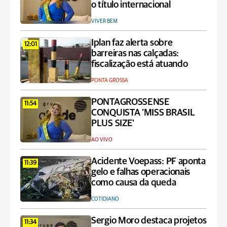
o título internacional
VIVER BEM
Iplan faz alerta sobre
12:01
barreiras nas calçadas:
fiscalização está atuando
PONTA GROSSA
PONTAGROSSENSE
11:54
CONQUISTA 'MISS BRASIL
PLUS SIZE'
AO VIVO
Acidente Voepass: PF aponta
11:39
gelo e falhas operacionais
como causa da queda
COTIDIANO
Sergio Moro destaca projetos
11:34