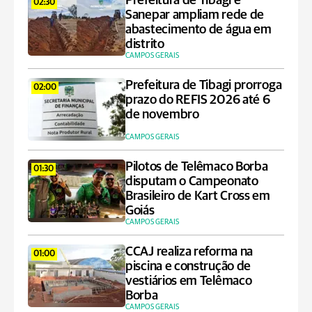
Prefeitura de Tibagi e
02:30
Sanepar ampliam rede de
abastecimento de água em
distrito
CAMPOS GERAIS
Prefeitura de Tibagi prorroga
02:00
prazo do REFIS 2026 até 6
de novembro
CAMPOS GERAIS
Pilotos de Telêmaco Borba
01:30
disputam o Campeonato
Brasileiro de Kart Cross em
Goiás
CAMPOS GERAIS
CCAJ realiza reforma na
01:00
piscina e construção de
vestiários em Telêmaco
Borba
CAMPOS GERAIS