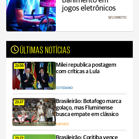
banimento em
jogos eletrônicos
SEU DIREITO
ÚLTIMAS NOTÍCIAS
Milei republica postagem
23:56
com críticas a Lula
COTIDIANO
Brasileirão: Botafogo marca
23:37
golaço, mas Fluminense
busca empate em clássico
ESPORTE
Brasileirão: Coritiba vence
23:22