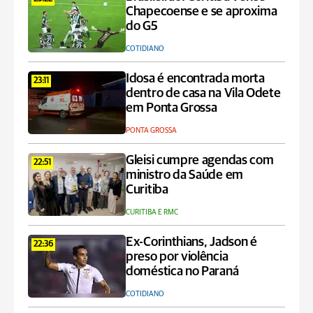
Chapecoense e se aproxima
do G5
COTIDIANO
Idosa é encontrada morta
23:11
dentro de casa na Vila Odete
em Ponta Grossa
PONTA GROSSA
Gleisi cumpre agendas com
22:51
ministro da Saúde em
Curitiba
CURITIBA E RMC
Ex-Corinthians, Jadson é
22:36
preso por violência
doméstica no Paraná
COTIDIANO